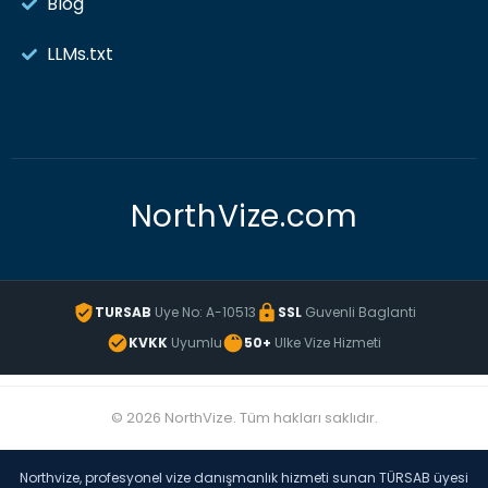
Blog
LLMs.txt
NorthVize.com
TURSAB
Uye No: A-10513
SSL
Guvenli Baglanti
KVKK
Uyumlu
50+
Ulke Vize Hizmeti
© 2026 NorthVize. Tüm hakları saklıdır.
Northvize, profesyonel vize danışmanlık hizmeti sunan TÜRSAB üyesi