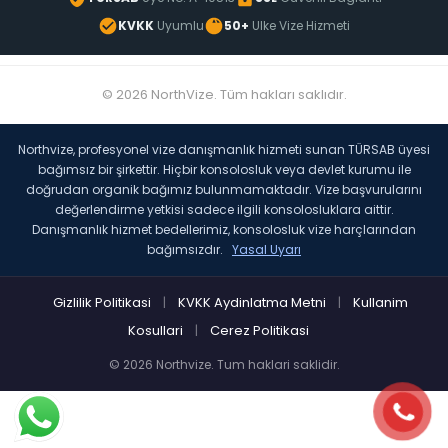
KVKK
Uyumlu
50+
Ulke Vize Hizmeti
© 2026 NorthVize. Tüm hakları saklıdır.
Northvize, profesyonel vize danışmanlık hizmeti sunan TÜRSAB üyesi
bağımsız bir şirkettir. Hiçbir konsolosluk veya devlet kurumu ile
doğrudan organik bağımız bulunmamaktadır. Vize başvurularını
değerlendirme yetkisi sadece ilgili konsolosluklara aittir.
Danışmanlık hizmet bedellerimiz, konsolosluk vize harçlarından
bağımsızdır.
Yasal Uyarı
Gizlilik Politikasi
|
KVKK Aydinlatma Metni
|
Kullanim
Kosullari
|
Cerez Politikasi
© 2026 Northvize. Tum haklari saklidir.