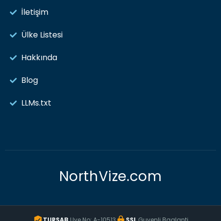
İletişim
Ülke Listesi
Hakkında
Blog
LLMs.txt
NorthVize.com
TURSAB
Uye No: A-10513
SSL
Guvenli Baglanti