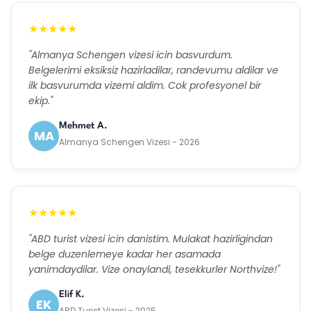
★★★★★
"Almanya Schengen vizesi icin basvurdum.
Belgelerimi eksiksiz hazirladilar, randevumu aldilar ve
ilk basvurumda vizemi aldim. Cok profesyonel bir
ekip."
Mehmet A.
MA
Almanya Schengen Vizesi - 2026
★★★★★
"ABD turist vizesi icin danistim. Mulakat hazirligindan
belge duzenlemeye kadar her asamada
yanimdaydilar. Vize onaylandi, tesekkurler Northvize!"
Elif K.
EK
ABD Turist Vizesi - 2025