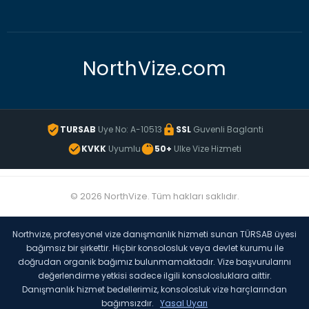
NorthVize.com
TURSAB
Uye No: A-10513
SSL
Guvenli Baglanti
KVKK
Uyumlu
50+
Ulke Vize Hizmeti
© 2026 NorthVize. Tüm hakları saklıdır.
Northvize, profesyonel vize danışmanlık hizmeti sunan TÜRSAB üyesi
bağımsız bir şirkettir. Hiçbir konsolosluk veya devlet kurumu ile
doğrudan organik bağımız bulunmamaktadır. Vize başvurularını
değerlendirme yetkisi sadece ilgili konsolosluklara aittir.
Danışmanlık hizmet bedellerimiz, konsolosluk vize harçlarından
bağımsızdır.
Yasal Uyarı