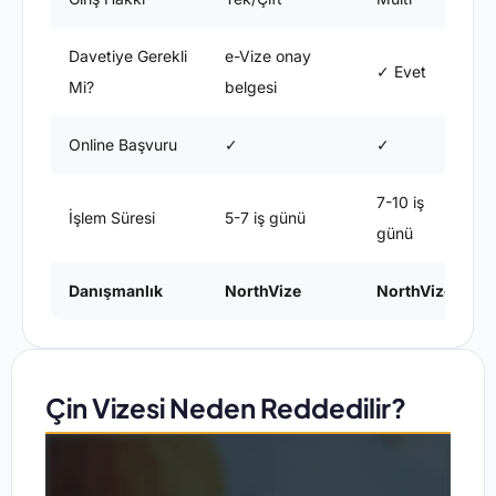
Davetiye Gerekli
e-Vize onay
✓ Evet
Mi?
belgesi
Online Başvuru
✓
✓
7-10 iş
1
İşlem Süresi
5-7 iş günü
günü
Danışmanlık
NorthVize
NorthVize
Çin Vizesi Neden Reddedilir?