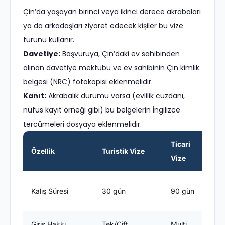
Çin’da yaşayan birinci veya ikinci derece akrabaları
ya da arkadaşları ziyaret edecek kişiler bu vize
türünü kullanır.
Davetiye:
Başvuruya, Çin’daki ev sahibinden
alınan davetiye mektubu ve ev sahibinin Çin kimlik
belgesi (NRC) fotokopisi eklenmelidir.
Kanıt:
Akrabalık durumu varsa (evlilik cüzdanı,
nüfus kayıt örneği gibi) bu belgelerin İngilizce
tercümeleri dosyaya eklenmelidir.
Ticari
Özellik
Turistik Vize
Vize
V
E
Kalış Süresi
30 gün
90 gün
s
Giriş Hakkı
Tek/Çift
Multi
M