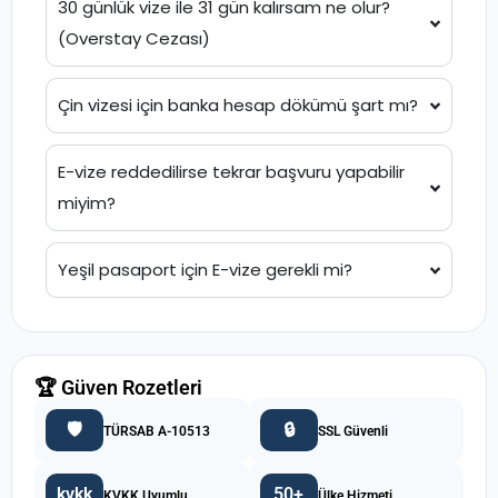
30 günlük vize ile 31 gün kalırsam ne olur?
(Overstay Cezası)
Çin vizesi için banka hesap dökümü şart mı?
E-vize reddedilirse tekrar başvuru yapabilir
miyim?
Yeşil pasaport için E-vize gerekli mi?
🏆 Güven Rozetleri
🛡️
🔒
TÜRSAB A-10513
SSL Güvenli
kvkk
50+
KVKK Uyumlu
Ülke Hizmeti