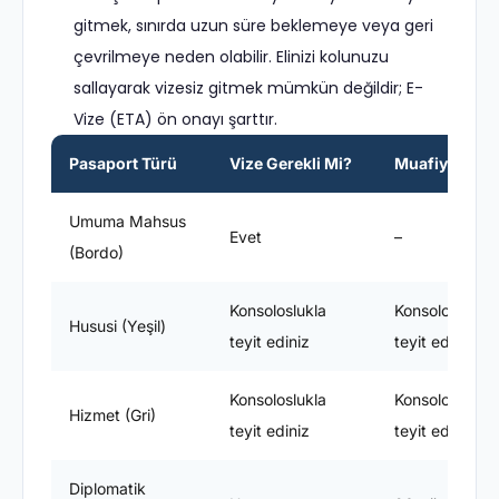
gitmek, sınırda uzun süre beklemeye veya geri
çevrilmeye neden olabilir. Elinizi kolunuzu
sallayarak vizesiz gitmek mümkün değildir; E-
Vize (ETA) ön onayı şarttır.
Pasaport Türü
Vize Gerekli Mi?
Muafiyet Süre
Umuma Mahsus
Evet
–
(Bordo)
Konsoloslukla
Konsoloslukla
Hususi (Yeşil)
teyit ediniz
teyit ediniz
Konsoloslukla
Konsoloslukla
Hizmet (Gri)
teyit ediniz
teyit ediniz
Diplomatik