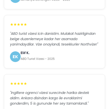
★★★★★
"ABD turist vizesi icin danistim. Mulakat hazirligindan
belge duzenlemeye kadar her asamada
yanimdaydilar. Vize onaylandi, tesekkurler Northvize!"
Elif K.
EK
ABD Turist Vizesi - 2025
★★★★★
"Ingiltere ogrenci vizesi surecinde harika destek
aldim. Ankara disindan kargo ile evraklarimi
gonderdim, 5 is gununde her sey tamamlandi."