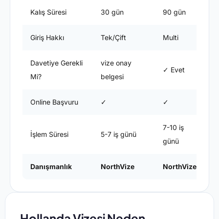
Kalış Süresi
30 gün
90 gün
Eğ
Giriş Hakkı
Tek/Çift
Multi
Mu
Davetiye Gerekli
vize onay
✓ Evet
✓
Mi?
belgesi
Online Başvuru
✓
✓
✗
7-10 iş
15
İşlem Süresi
5-7 iş günü
günü
g
Danışmanlık
NorthVize
NorthVize
N
Hollanda Vizesi Neden