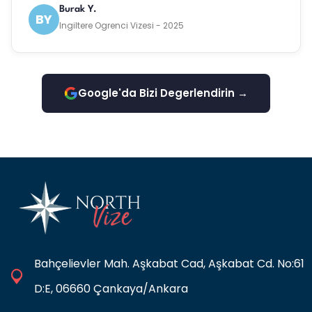
Burak Y.
BY
Ingiltere Ogrenci Vizesi - 2025
Google'da Bizi Degerlendirin →
Bahçelievler Mah. Aşkabat Cad, Aşkabat Cd. No:61
D:E, 06660 Çankaya/Ankara