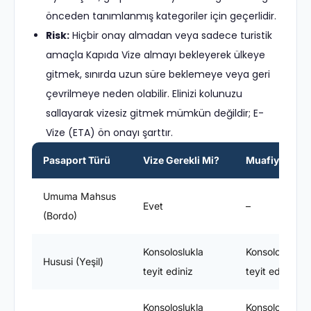
önceden tanımlanmış kategoriler için geçerlidir.
Risk:
Hiçbir onay almadan veya sadece turistik
amaçla Kapıda Vize almayı bekleyerek ülkeye
gitmek, sınırda uzun süre beklemeye veya geri
çevrilmeye neden olabilir. Elinizi kolunuzu
sallayarak vizesiz gitmek mümkün değildir; E-
Vize (ETA) ön onayı şarttır.
Pasaport Türü
Vize Gerekli Mi?
Muafiyet Süre
Umuma Mahsus
Evet
–
(Bordo)
Konsoloslukla
Konsoloslukla
Hususi (Yeşil)
teyit ediniz
teyit ediniz
Konsoloslukla
Konsoloslukla