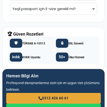
Yeşil pasaport için E-vize gerekli mi?
🏆 Güven Rozetleri
🛡️
🔒
TÜRSAB A-10513
SSL Güvenli
kvkk
50+
KVKK Uyumlu
Ülke Hizmeti
Hemen Bilgi Alın
Profesyonel danışmanlarımız sizin için en uygun vize çözümünü
belirlesin.
0312 426 60 61