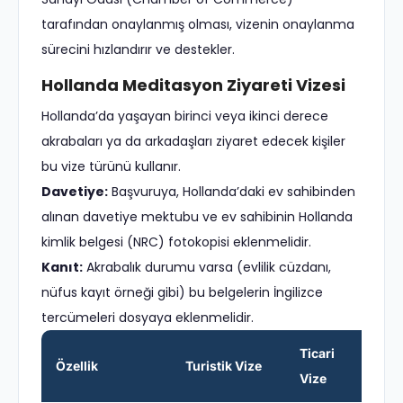
tarafından onaylanmış olması, vizenin onaylanma
sürecini hızlandırır ve destekler.
Hollanda Meditasyon Ziyareti Vizesi
Hollanda’da yaşayan birinci veya ikinci derece
akrabaları ya da arkadaşları ziyaret edecek kişiler
bu vize türünü kullanır.
Davetiye:
Başvuruya, Hollanda’daki ev sahibinden
alınan davetiye mektubu ve ev sahibinin Hollanda
kimlik belgesi (NRC) fotokopisi eklenmelidir.
Kanıt:
Akrabalık durumu varsa (evlilik cüzdanı,
nüfus kayıt örneği gibi) bu belgelerin İngilizce
tercümeleri dosyaya eklenmelidir.
Ticari
Ö
Özellik
Turistik Vize
Vize
Vi