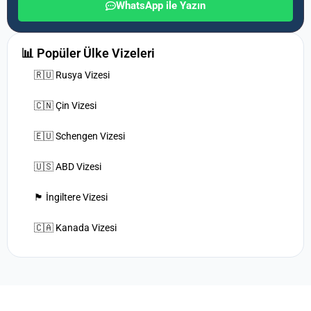
WhatsApp ile Yazın
📊 Popüler Ülke Vizeleri
🇷🇺 Rusya Vizesi
🇨🇳 Çin Vizesi
🇪🇺 Schengen Vizesi
🇺🇸 ABD Vizesi
🏴󠁧󠁢󠁥󠁮󠁧󠁿 İngiltere Vizesi
🇨🇦 Kanada Vizesi