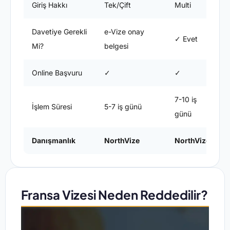
Giriş Hakkı
Tek/Çift
Multi
M
Davetiye Gerekli
e-Vize onay
✓ Evet
Mi?
belgesi
Online Başvuru
✓
✓
7-10 iş
1
İşlem Süresi
5-7 iş günü
günü
Danışmanlık
NorthVize
NorthVize
Fransa Vizesi Neden Reddedilir?