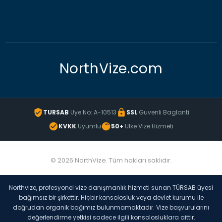
NorthVize.com
TURSAB
Uye No: A-10513
SSL
Guvenli Baglanti
KVKK
Uyumlu
50+
Ulke Vize Hizmeti
© 2026 NorthVize. Tüm hakları saklıdır.
Northvize, profesyonel vize danışmanlık hizmeti sunan TÜRSAB üyesi
bağımsız bir şirkettir. Hiçbir konsolosluk veya devlet kurumu ile
doğrudan organik bağımız bulunmamaktadır. Vize başvurularını
değerlendirme yetkisi sadece ilgili konsolosluklara aittir.