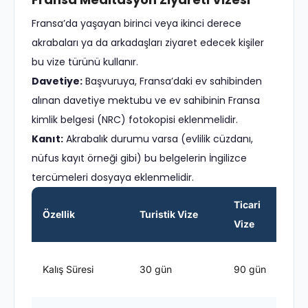
Fransa’da yaşayan birinci veya ikinci derece
akrabaları ya da arkadaşları ziyaret edecek kişiler
bu vize türünü kullanır.
Davetiye:
Başvuruya, Fransa’daki ev sahibinden
alınan davetiye mektubu ve ev sahibinin Fransa
kimlik belgesi (NRC) fotokopisi eklenmelidir.
Kanıt:
Akrabalık durumu varsa (evlilik cüzdanı,
nüfus kayıt örneği gibi) bu belgelerin İngilizce
tercümeleri dosyaya eklenmelidir.
Ticari
Özellik
Turistik Vize
Vize
V
E
Kalış Süresi
30 gün
90 gün
s