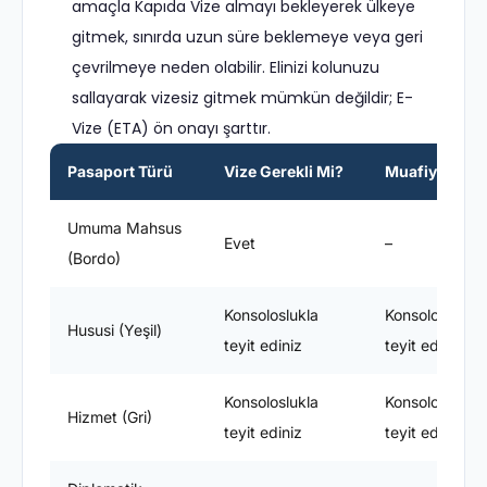
amaçla Kapıda Vize almayı bekleyerek ülkeye
gitmek, sınırda uzun süre beklemeye veya geri
çevrilmeye neden olabilir. Elinizi kolunuzu
sallayarak vizesiz gitmek mümkün değildir; E-
Vize (ETA) ön onayı şarttır.
Pasaport Türü
Vize Gerekli Mi?
Muafiyet Süre
Umuma Mahsus
Evet
–
(Bordo)
Konsoloslukla
Konsoloslukla
Hususi (Yeşil)
teyit ediniz
teyit ediniz
Konsoloslukla
Konsoloslukla
Hizmet (Gri)
teyit ediniz
teyit ediniz