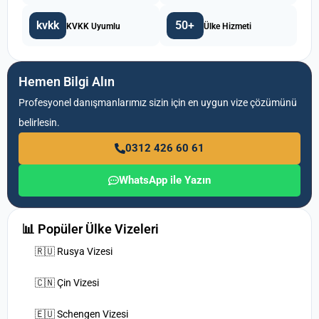
kvkk
50+
KVKK Uyumlu
Ülke Hizmeti
Hemen Bilgi Alın
Profesyonel danışmanlarımız sizin için en uygun vize çözümünü
belirlesin.
0312 426 60 61
WhatsApp ile Yazın
📊 Popüler Ülke Vizeleri
🇷🇺 Rusya Vizesi
🇨🇳 Çin Vizesi
🇪🇺 Schengen Vizesi