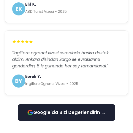
Elif K.
EK
ABD Turist Vizesi - 2025
★★★★★
"Ingiltere ogrenci vizesi surecinde harika destek
aldim. Ankara disindan kargo ile evraklarimi
gonderdim, 5 is gununde her sey tamamlandi."
Burak Y.
BY
Ingiltere Ogrenci Vizesi - 2025
Google'da Bizi Degerlendirin →