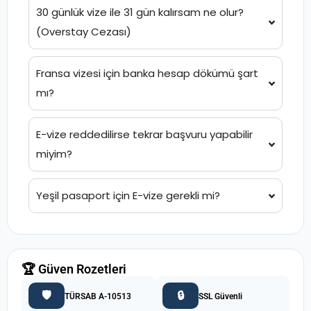
30 günlük vize ile 31 gün kalırsam ne olur?
(Overstay Cezası)
Fransa vizesi için banka hesap dökümü şart
mı?
E-vize reddedilirse tekrar başvuru yapabilir
miyim?
Yeşil pasaport için E-vize gerekli mi?
🏆 Güven Rozetleri
🛡️
🔒
TÜRSAB A-10513
SSL Güvenli