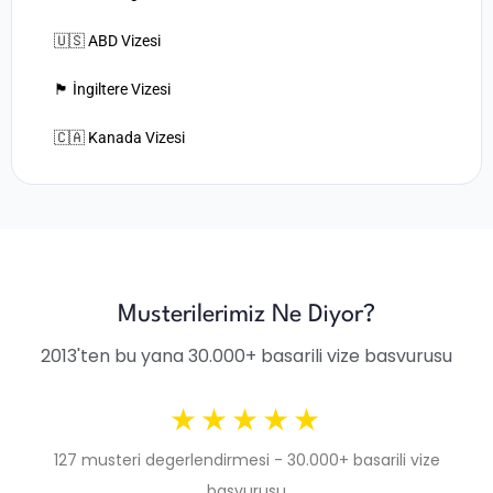
🇺🇸 ABD Vizesi
🏴󠁧󠁢󠁥󠁮󠁧󠁿 İngiltere Vizesi
🇨🇦 Kanada Vizesi
Musterilerimiz Ne Diyor?
2013'ten bu yana 30.000+ basarili vize basvurusu
★★★★★
127 musteri degerlendirmesi - 30.000+ basarili vize
basvurusu