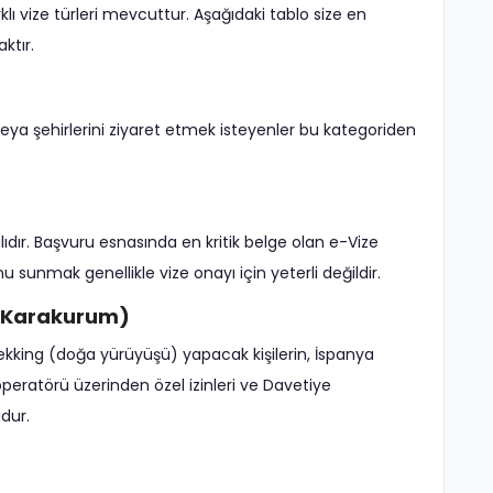
lı vize türleri mevcuttur. Aşağıdaki tablo size en
ktır.
ni veya şehirlerini ziyaret etmek isteyenler bu kategoriden
lıdır. Başvuru esnasında en kritik belge olan e-Vize
 sunmak genellikle vize onayı için yeterli değildir.
2, Karakurum)
rekking (doğa yürüyüşü) yapacak kişilerin, İspanya
operatörü üzerinden özel izinleri ve Davetiye
dur.