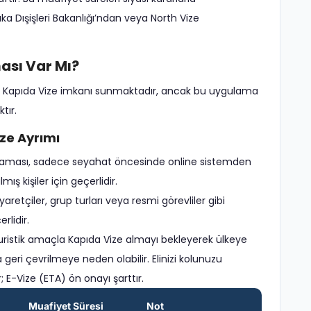
a Dışişleri Bakanlığı’ndan veya North Vize
ası Var Mı?
inde Kapıda Vize imkanı sunmaktadır, ancak bu uygulama
tır.
ize Ayrımı
gulaması, sadece seyahat öncesinde online sistemden
ış kişiler için geçerlidir.
iyaretçiler, grup turları veya resmi görevliler gibi
rlidir.
istik amaçla Kapıda Vize almayı bekleyerek ülkeye
eri çevrilmeye neden olabilir. Elinizi kolunuzu
 E-Vize (ETA) ön onayı şarttır.
Muafiyet Süresi
Not