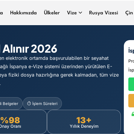
fa
Hakkımızda
Ülkeler
Vize
Rusya Vizesi
Çin
 Alınır 2026
İs
en elektronik ortamda başvurulabilen bir seyahat
Pr
ağlı İspanya e-Vize sistemi üzerinden yürütülen E-
İs
eya fiziki dosya hazırlığına gerek kalmadan, tüm vize
.
i Belgeler
⏱️ İşlem Süreleri
%98
13+
Onay Oranı
Yıllık Deneyim