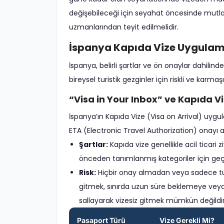
değişebileceği için seyahat öncesinde mutlak
uzmanlarından teyit edilmelidir.
İspanya Kapıda Vize Uygulam
İspanya, belirli şartlar ve ön onaylar dahil
bireysel turistik gezginler için riskli ve karmaşık
“Visa in Your Inbox” ve Kapıda V
İspanya’ın Kapıda Vize (Visa on Arrival) uy
ETA (Electronic Travel Authorization) onayı alm
Şartlar:
Kapıda vize genellikle acil ticari z
önceden tanımlanmış kategoriler için geçe
Risk:
Hiçbir onay almadan veya sadece tur
gitmek, sınırda uzun süre beklemeye veya g
sallayarak vizesiz gitmek mümkün değildir;
Pasaport Türü
Vize Gerekli Mi?