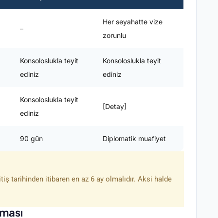
Her seyahatte vize
–
zorunlu
Konsoloslukla teyit
Konsoloslukla teyit
ediniz
ediniz
Konsoloslukla teyit
[Detay]
ediniz
90 gün
Diplomatik muafiyet
iş tarihinden itibaren en az 6 ay olmalıdır. Aksi halde
rması