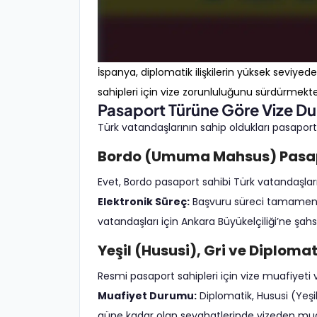
İspanya, diplomatik ilişkilerin yüksek sev
sahipleri için vize zorunluluğunu sürdürmekte
Pasaport Türüne Göre Vize D
Türk vatandaşlarının sahip oldukları pasapor
Bordo (Umuma Mahsus) Pasap
Evet, Bordo pasaport sahibi Türk vatandaşlar
Elektronik Süreç:
Başvuru süreci tamamen e
vatandaşları için Ankara Büyükelçiliği’ne şa
Yeşil (Hususi), Gri ve Diploma
Resmi pasaport sahipleri için vize muafiyeti v
Muafiyet Durumu:
Diplomatik, Hususi (Yeşil
güne kadar olan seyahatlerinde vizeden muaftı