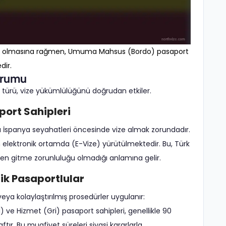
iyede olmasına rağmen, Umuma Mahsus (Bordo) pasaport
dir.
urumu
t türü, vize yükümlülüğünü doğrudan etkiler.
ort Sahipleri
ı İspanya seyahatleri öncesinde vize almak zorundadır.
lektronik ortamda (E-Vize) yürütülmektedir. Bu, Türk
hsen gitme zorunluluğu olmadığı anlamına gelir.
tik Pasaportlular
eya kolaylaştırılmış prosedürler uygulanır:
) ve Hizmet (Gri) pasaport sahipleri, genellikle 90
r. Bu muafiyet süreleri siyasi kararlarla