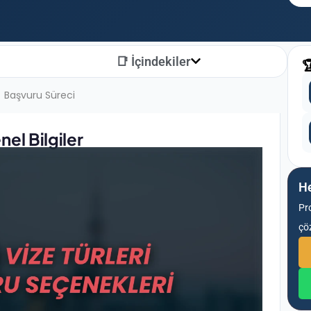
📑 İçindekiler

Başvuru Süreci
el Bilgiler
He
Pr
çö