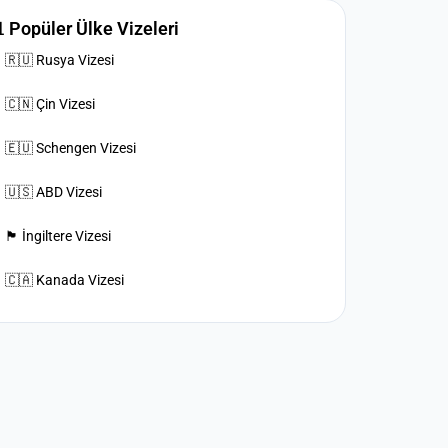
 Popüler Ülke Vizeleri
🇷🇺 Rusya Vizesi
🇨🇳 Çin Vizesi
🇪🇺 Schengen Vizesi
🇺🇸 ABD Vizesi
🏴󠁧󠁢󠁥󠁮󠁧󠁿 İngiltere Vizesi
🇨🇦 Kanada Vizesi