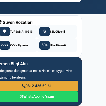
 Güven Rozetleri
🛡️
🔒
TÜRSAB A-10513
SSL Güvenli
kvkk
50+
KVKK Uyumlu
Ülke Hizmeti
men Bilgi Alın
ofesyonel danışmanlarımız sizin için en uygun vize
zümünü belirlesin.
0312 426 60 61
WhatsApp ile Yazın