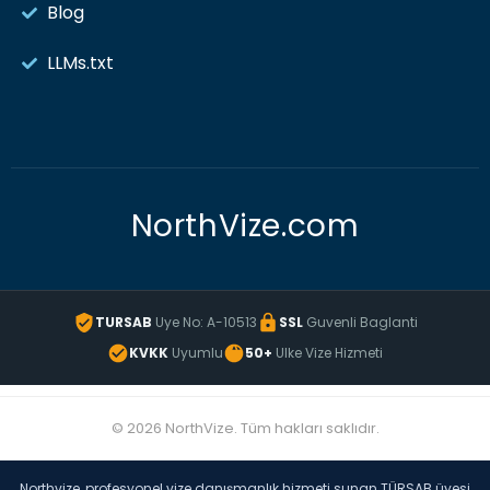
Blog
LLMs.txt
NorthVize.com
TURSAB
Uye No: A-10513
SSL
Guvenli Baglanti
KVKK
Uyumlu
50+
Ulke Vize Hizmeti
© 2026 NorthVize. Tüm hakları saklıdır.
Northvize, profesyonel vize danışmanlık hizmeti sunan TÜRSAB üyesi