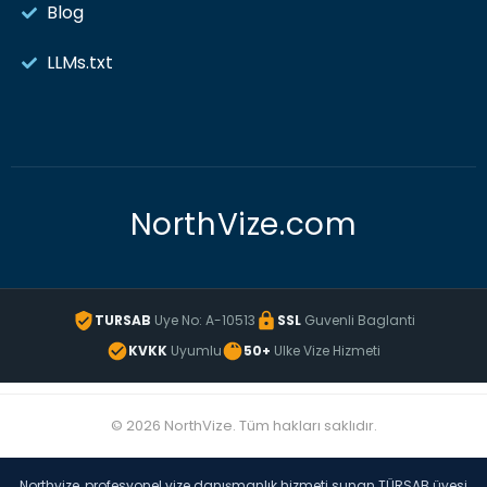
Blog
LLMs.txt
NorthVize.com
TURSAB
Uye No: A-10513
SSL
Guvenli Baglanti
KVKK
Uyumlu
50+
Ulke Vize Hizmeti
© 2026 NorthVize. Tüm hakları saklıdır.
Northvize, profesyonel vize danışmanlık hizmeti sunan TÜRSAB üyesi