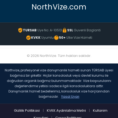
NorthVize.com
TURSAB
Uye No: A-10513
SSL
Guvenli Baglanti
KVKK
Uyumlu
50+
Ulke Vize Hizmeti
© 2026 NorthVize. Tüm hakları saklıdır.
Northvize, profesyonel vize danışmanlık hizmeti sunan TÜRSAB üyesi
bağımsız bir şirkettir. Hiçbir konsolosluk veya devlet kurumu ile
doğrudan organik bağımız bulunmamaktadır. Vize başvurularını
değerlendirme yetkisi sadece ilgili konsolosluklara aittir.
Danışmanlık hizmet bedellerimiz, konsolosluk vize harçlarından
bağımsızdır.
Yasal Uyarı
Gizlilik Politikasi
|
KVKK Aydinlatma Metni
|
Kullanim
Kosullari
|
Cerez Politikasi