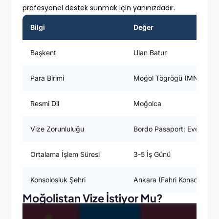
profesyonel destek sunmak için yanınızdadır.
Bilgi
Değer
Başkent
Ulan Batur
Para Birimi
Moğol Tögrögü (MNT)
Resmi Dil
Moğolca
Vize Zorunluluğu
Bordo Pasaport: Evet / Yeş
Ortalama İşlem Süresi
3-5 İş Günü
Konsolosluk Şehri
Ankara (Fahri Konsolosluk)
Moğolistan Vize İstiyor Mu?