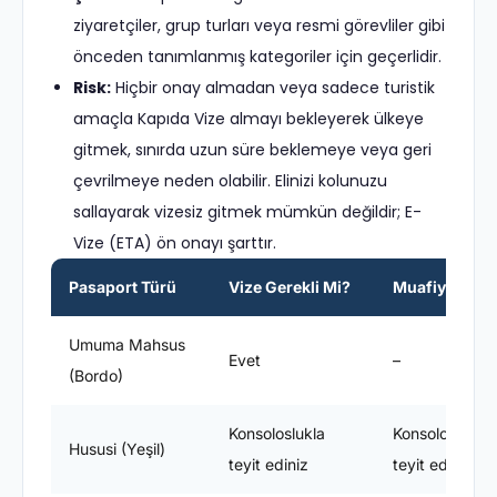
ziyaretçiler, grup turları veya resmi görevliler gibi
önceden tanımlanmış kategoriler için geçerlidir.
Risk:
Hiçbir onay almadan veya sadece turistik
amaçla Kapıda Vize almayı bekleyerek ülkeye
gitmek, sınırda uzun süre beklemeye veya geri
çevrilmeye neden olabilir. Elinizi kolunuzu
sallayarak vizesiz gitmek mümkün değildir; E-
Vize (ETA) ön onayı şarttır.
Pasaport Türü
Vize Gerekli Mi?
Muafiyet Süre
Umuma Mahsus
Evet
–
(Bordo)
Konsoloslukla
Konsoloslukla
Hususi (Yeşil)
teyit ediniz
teyit ediniz