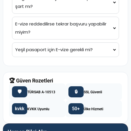
şart mı?
E-vize reddedilirse tekrar başvuru yapabilir
miyim?
Yeşil pasaport için E-vize gerekli mi?
🏆 Güven Rozetleri
🛡️
🔒
TÜRSAB A-10513
SSL Güvenli
kvkk
50+
KVKK Uyumlu
Ülke Hizmeti