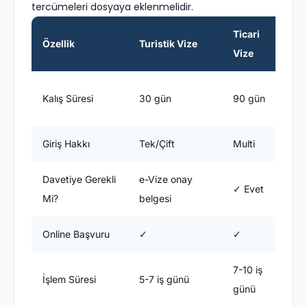
tercümeleri dosyaya eklenmelidir.
Ticari
Özellik
Turistik Vize
Vize
V
E
Kalış Süresi
30 gün
90 gün
s
Giriş Hakkı
Tek/Çift
Multi
M
Davetiye Gerekli
e-Vize onay
✓ Evet
Mi?
belgesi
Online Başvuru
✓
✓
7-10 iş
1
İşlem Süresi
5-7 iş günü
günü