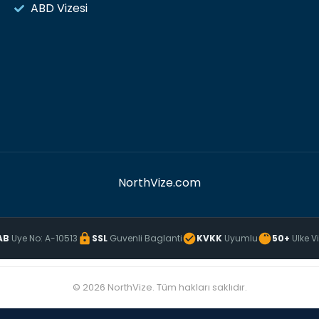
ABD Vizesi
NorthVize.com
AB
Uye No: A-10513
SSL
Guvenli Baglanti
KVKK
Uyumlu
50+
Ulke V
© 2026 NorthVize. Tüm hakları saklıdır.