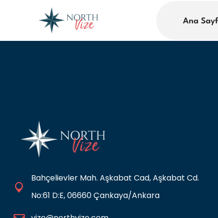
Ana Say
Bahçelievler Mah. Aşkabat Cad, Aşkabat Cd.
No:61 D:E, 06660 Çankaya/Ankara
vize@northvize.com