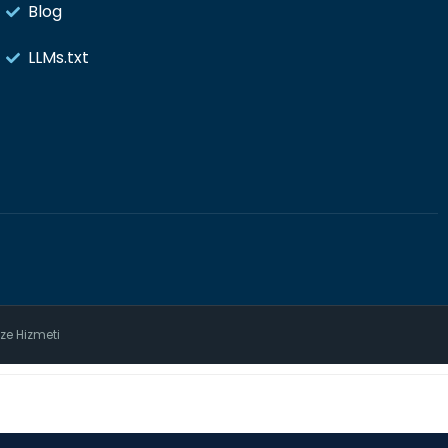
Blog
LLMs.txt
ize Hizmeti