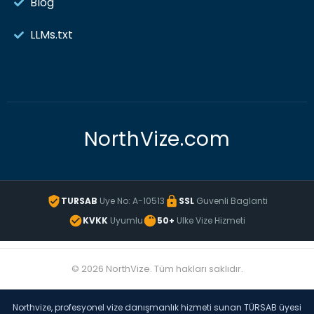
Blog
LLMs.txt
NorthVize.com
TURSAB
Uye No: A-10513
SSL
Guvenli Baglanti
KVKK
Uyumlu
50+
Ulke Vize Hizmeti
© 2026 NorthVize. Tüm hakları saklıdır.
Northvize, profesyonel vize danışmanlık hizmeti sunan TÜRSAB üyesi