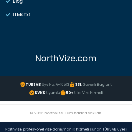
Blog
LLMs.txt
NorthVize.com
TURSAB
Uye No: A-10513
SSL
Guvenli Baglanti
KVKK
Uyumlu
50+
Ulke Vize Hizmeti
© 2026 NorthVize. Tüm hakları saklıdır.
Northvize, profesyonel vize danışmanlık hizmeti sunan TÜRSAB üyesi