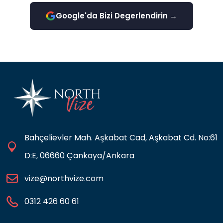
Google'da Bizi Degerlendirin →
Bahçelievler Mah. Aşkabat Cad, Aşkabat Cd. No:61
D:E, 06660 Çankaya/Ankara
vize@northvize.com
0312 426 60 61