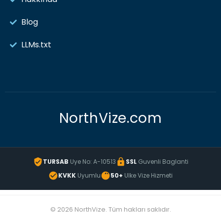
Blog
LLMs.txt
NorthVize.com
TURSAB
Uye No: A-10513
SSL
Guvenli Baglanti
KVKK
Uyumlu
50+
Ulke Vize Hizmeti
© 2026 NorthVize. Tüm hakları saklıdır.