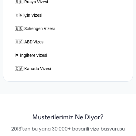
🇷🇺 Rusya Vizesi
🇨🇳 Çin Vizesi
🇪🇺 Schengen Vizesi
🇺🇸 ABD Vizesi
🏴󠁧󠁢󠁥󠁮󠁧󠁿 İngiltere Vizesi
🇨🇦 Kanada Vizesi
Musterilerimiz Ne Diyor?
2013'ten bu yana 30.000+ basarili vize basvurusu