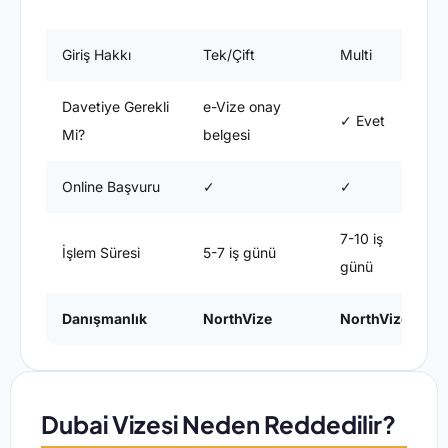
s
Giriş Hakkı
Tek/Çift
Multi
M
Davetiye Gerekli
e-Vize onay
✓ Evet
Mi?
belgesi
Online Başvuru
✓
✓
7-10 iş
1
İşlem Süresi
5-7 iş günü
günü
Danışmanlık
NorthVize
NorthVize
Dubai Vizesi Neden Reddedilir?