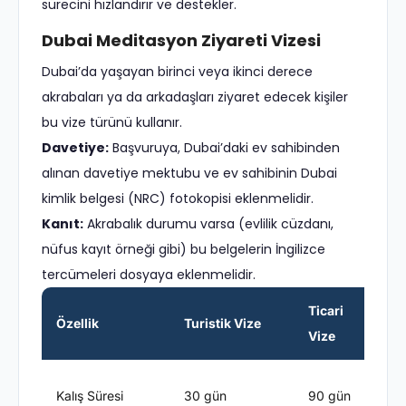
sürecini hızlandırır ve destekler.
Dubai Meditasyon Ziyareti Vizesi
Dubai’da yaşayan birinci veya ikinci derece
akrabaları ya da arkadaşları ziyaret edecek kişiler
bu vize türünü kullanır.
Davetiye:
Başvuruya, Dubai’daki ev sahibinden
alınan davetiye mektubu ve ev sahibinin Dubai
kimlik belgesi (NRC) fotokopisi eklenmelidir.
Kanıt:
Akrabalık durumu varsa (evlilik cüzdanı,
nüfus kayıt örneği gibi) bu belgelerin İngilizce
tercümeleri dosyaya eklenmelidir.
Ticari
Özellik
Turistik Vize
Vize
V
E
Kalış Süresi
30 gün
90 gün