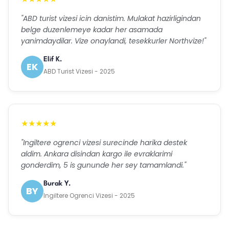
"ABD turist vizesi icin danistim. Mulakat hazirligindan
belge duzenlemeye kadar her asamada
yanimdaydilar. Vize onaylandi, tesekkurler Northvize!"
Elif K.
EK
ABD Turist Vizesi - 2025
★★★★★
"Ingiltere ogrenci vizesi surecinde harika destek
aldim. Ankara disindan kargo ile evraklarimi
gonderdim, 5 is gununde her sey tamamlandi."
Burak Y.
BY
Ingiltere Ogrenci Vizesi - 2025