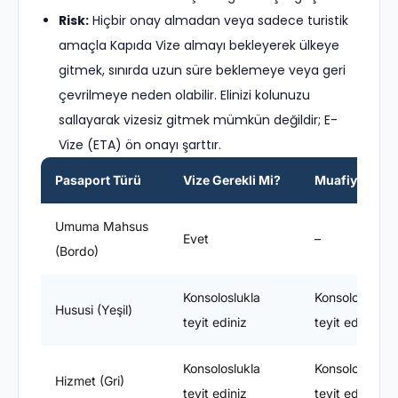
Risk:
Hiçbir onay almadan veya sadece turistik
amaçla Kapıda Vize almayı bekleyerek ülkeye
gitmek, sınırda uzun süre beklemeye veya geri
çevrilmeye neden olabilir. Elinizi kolunuzu
sallayarak vizesiz gitmek mümkün değildir; E-
Vize (ETA) ön onayı şarttır.
Pasaport Türü
Vize Gerekli Mi?
Muafiyet Süre
Umuma Mahsus
Evet
–
(Bordo)
Konsoloslukla
Konsoloslukla
Hususi (Yeşil)
teyit ediniz
teyit ediniz
Konsoloslukla
Konsoloslukla
Hizmet (Gri)
teyit ediniz
teyit ediniz