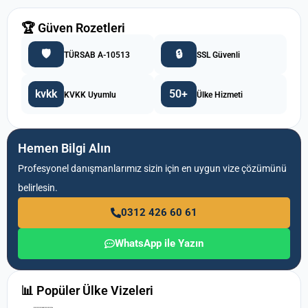
🏆 Güven Rozetleri
🛡️
🔒
TÜRSAB A-10513
SSL Güvenli
kvkk
50+
KVKK Uyumlu
Ülke Hizmeti
Hemen Bilgi Alın
Profesyonel danışmanlarımız sizin için en uygun vize çözümünü
belirlesin.
0312 426 60 61
WhatsApp ile Yazın
📊 Popüler Ülke Vizeleri