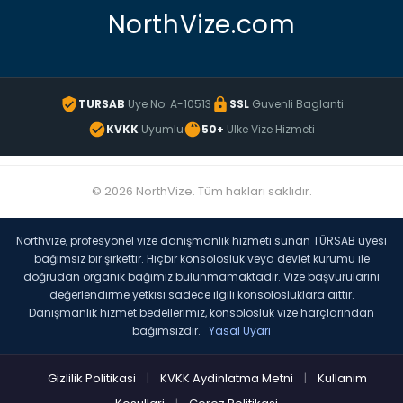
NorthVize.com
TURSAB
Uye No: A-10513
SSL
Guvenli Baglanti
KVKK
Uyumlu
50+
Ulke Vize Hizmeti
© 2026 NorthVize. Tüm hakları saklıdır.
Northvize, profesyonel vize danışmanlık hizmeti sunan TÜRSAB üyesi
bağımsız bir şirkettir. Hiçbir konsolosluk veya devlet kurumu ile
doğrudan organik bağımız bulunmamaktadır. Vize başvurularını
değerlendirme yetkisi sadece ilgili konsolosluklara aittir.
Danışmanlık hizmet bedellerimiz, konsolosluk vize harçlarından
bağımsızdır.
Yasal Uyarı
Gizlilik Politikasi
|
KVKK Aydinlatma Metni
|
Kullanim