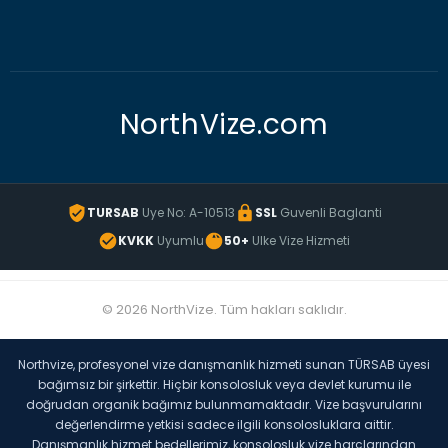
NorthVize.com
TURSAB
Uye No: A-10513
SSL
Guvenli Baglanti
KVKK
Uyumlu
50+
Ulke Vize Hizmeti
© 2026 NorthVize. Tüm hakları saklıdır.
Northvize, profesyonel vize danışmanlık hizmeti sunan TÜRSAB üyesi
bağımsız bir şirkettir. Hiçbir konsolosluk veya devlet kurumu ile
doğrudan organik bağımız bulunmamaktadır. Vize başvurularını
değerlendirme yetkisi sadece ilgili konsolosluklara aittir.
Danışmanlık hizmet bedellerimiz, konsolosluk vize harçlarından