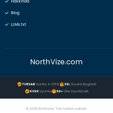
Hakkında
Blog
LLMs.txt
NorthVize.com
TURSAB
Uye No: A-10513
SSL
Guvenli Baglanti
KVKK
Uyumlu
50+
Ulke Vize Hizmeti
© 2026 NorthVize. Tüm hakları saklıdır.