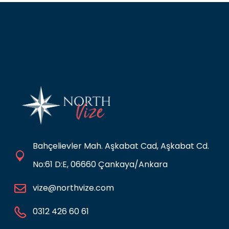
Bahçelievler Mah. Aşkabat Cad, Aşkabat Cd.
No:61 D:E, 06660 Çankaya/Ankara
vize@northvize.com
0312 426 60 61