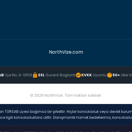
NorthVize.com
AB
Uye No: A-10513
SSL
Guvenli Baglanti
KVKK
Uyumlu
50+
Ulke V
© 2026 NorthVize. Tüm hakları saklıdır.
nan TÜRSAB üyesi bağımsız bir şirkettir. Hiçbir konsolosluk veya devlet k
ce ilgili konsolosluklara aittir. Danışmanlık hizmet bedellerimiz, konsolos