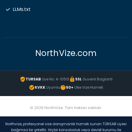
LLMs.txt
NorthVize.com
TURSAB
Uye No: A-10513
SSL
Guvenli Baglanti
KVKK
Uyumlu
50+
Ulke Vize Hizmeti
© 2026 NorthVize. Tüm hakları saklıdır.
Northvize, profesyonel vize danışmanlık hizmeti sunan TÜRSAB üyesi
bağımsız bir şirkettir. Hiçbir konsolosluk veya devlet kurumu ile