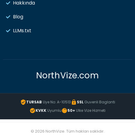
Hakkında
Blog
LLMs.txt
NorthVize.com
TURSAB
Uye No: A-10513
SSL
Guvenli Baglanti
KVKK
Uyumlu
50+
Ulke Vize Hizmeti
© 2026 NorthVize. Tüm hakları saklıdır.