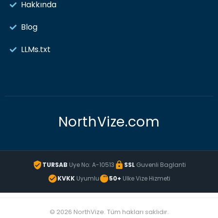
Hakkında
Blog
LLMs.txt
NorthVize.com
TURSAB
Uye No: A-10513
SSL
Guvenli Baglanti
KVKK
Uyumlu
50+
Ulke Vize Hizmeti
© 2026 NorthVize. Tüm hakları saklıdır.