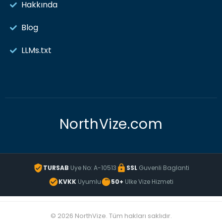
Hakkında
Blog
LLMs.txt
NorthVize.com
TURSAB
Uye No: A-10513
SSL
Guvenli Baglanti
KVKK
Uyumlu
50+
Ulke Vize Hizmeti
© 2026 NorthVize. Tüm hakları saklıdır.