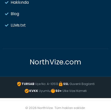
Hakkında
Blog
LLMs.txt
NorthVize.com
TURSAB
Uye No: A-10513
SSL
Guvenli Baglanti
KVKK
Uyumlu
50+
Ulke Vize Hizmeti
© 2026 NorthVize. Tüm hakları saklıdır.