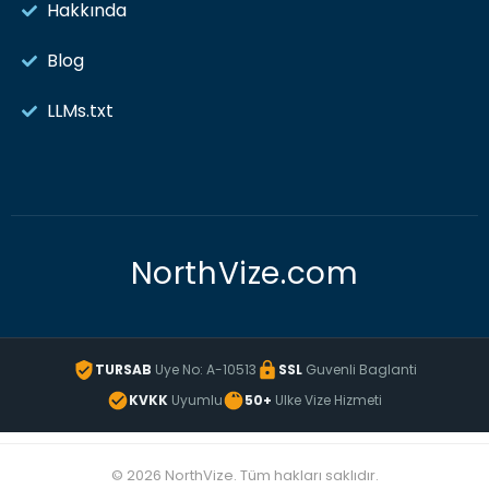
Hakkında
Blog
LLMs.txt
NorthVize.com
TURSAB
Uye No: A-10513
SSL
Guvenli Baglanti
KVKK
Uyumlu
50+
Ulke Vize Hizmeti
© 2026 NorthVize. Tüm hakları saklıdır.