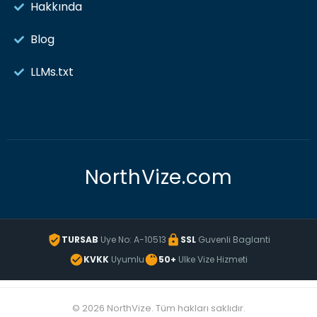
Hakkında
Blog
LLMs.txt
NorthVize.com
TURSAB
Uye No: A-10513
SSL
Guvenli Baglanti
KVKK
Uyumlu
50+
Ulke Vize Hizmeti
© 2026 NorthVize. Tüm hakları saklıdır.