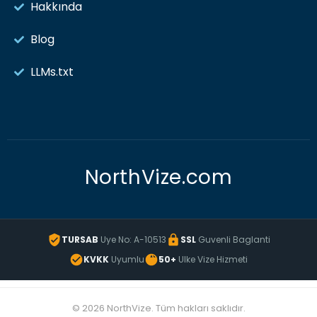
Hakkında
Blog
LLMs.txt
NorthVize.com
TURSAB
Uye No: A-10513
SSL
Guvenli Baglanti
KVKK
Uyumlu
50+
Ulke Vize Hizmeti
© 2026 NorthVize. Tüm hakları saklıdır.