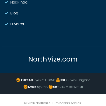
Hakkında
Blog
LLMs.txt
NorthVize.com
TURSAB
Uye No: A-10513
SSL
Guvenli Baglanti
KVKK
Uyumlu
50+
Ulke Vize Hizmeti
© 2026 NorthVize. Tüm hakları saklıdır.