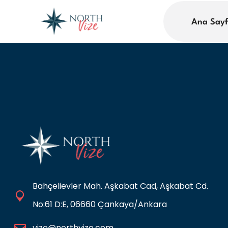
Ana Say
Bahçelievler Mah. Aşkabat Cad, Aşkabat Cd.
No:61 D:E, 06660 Çankaya/Ankara
vize@northvize.com