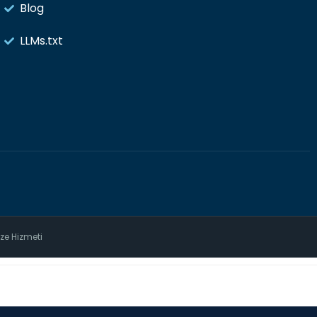
Blog
LLMs.txt
ize Hizmeti