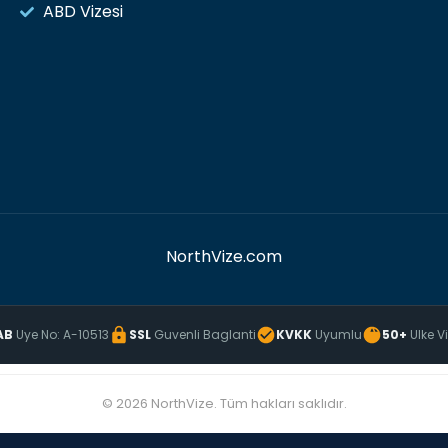
ABD Vizesi
NorthVize.com
AB
Uye No: A-10513
SSL
Guvenli Baglanti
KVKK
Uyumlu
50+
Ulke V
© 2026 NorthVize. Tüm hakları saklıdır.