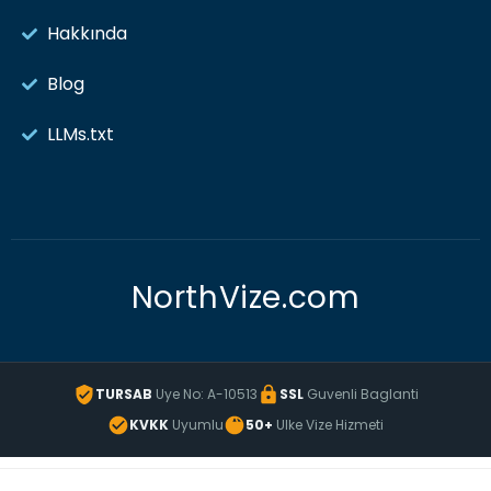
Hakkında
Blog
LLMs.txt
NorthVize.com
TURSAB
Uye No: A-10513
SSL
Guvenli Baglanti
KVKK
Uyumlu
50+
Ulke Vize Hizmeti