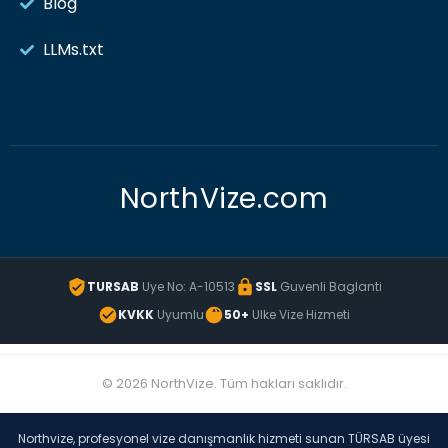
Blog
LLMs.txt
NorthVize.com
TURSAB
Uye No: A-10513
SSL
Guvenli Baglanti
KVKK
Uyumlu
50+
Ulke Vize Hizmeti
© 2026 NorthVize. Tüm hakları saklıdır.
Northvize, profesyonel vize danışmanlık hizmeti sunan TÜRSAB üyesi