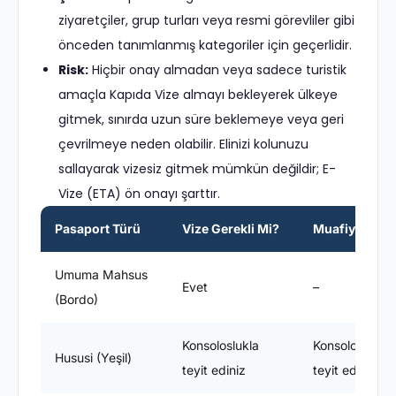
ziyaretçiler, grup turları veya resmi görevliler gibi
önceden tanımlanmış kategoriler için geçerlidir.
Risk:
Hiçbir onay almadan veya sadece turistik
amaçla Kapıda Vize almayı bekleyerek ülkeye
gitmek, sınırda uzun süre beklemeye veya geri
çevrilmeye neden olabilir. Elinizi kolunuzu
sallayarak vizesiz gitmek mümkün değildir; E-
Vize (ETA) ön onayı şarttır.
Pasaport Türü
Vize Gerekli Mi?
Muafiyet Süre
Umuma Mahsus
Evet
–
(Bordo)
Konsoloslukla
Konsoloslukla
Hususi (Yeşil)
teyit ediniz
teyit ediniz