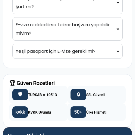
şart mı?
E-vize reddedilirse tekrar başvuru yapabilir
miyim?
Yeşil pasaport için E-vize gerekli mi?
🏆 Güven Rozetleri
🛡️
🔒
TÜRSAB A-10513
SSL Güvenli
kvkk
50+
KVKK Uyumlu
Ülke Hizmeti