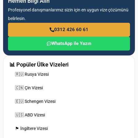
Hemen Bilgi Alın
Profesyonel danışmanlarımız sizin için en uygun vize çözümünü
belirlesin.
0312 426 60 61
WhatsApp ile Yazın
📊 Popüler Ülke Vizeleri
🇷🇺 Rusya Vizesi
🇨🇳 Çin Vizesi
🇪🇺 Schengen Vizesi
🇺🇸 ABD Vizesi
🏴󠁧󠁢󠁥󠁮󠁧󠁿 İngiltere Vizesi