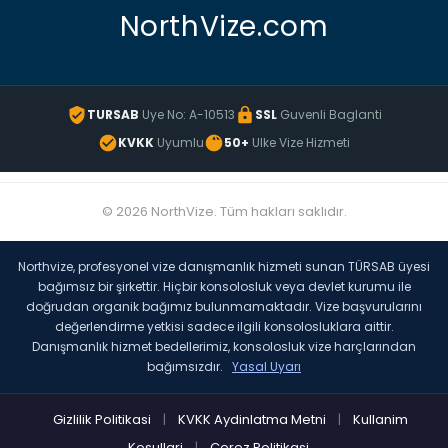
NorthVize.com
TURSAB
Uye No: A-10513
SSL
Guvenli Baglanti
KVKK
Uyumlu
50+
Ulke Vize Hizmeti
© 2026 NorthVize. Tüm hakları saklıdır.
Northvize, profesyonel vize danışmanlık hizmeti sunan TÜRSAB üyesi
bağımsız bir şirkettir. Hiçbir konsolosluk veya devlet kurumu ile
doğrudan organik bağımız bulunmamaktadır. Vize başvurularını
değerlendirme yetkisi sadece ilgili konsolosluklara aittir.
Danışmanlık hizmet bedellerimiz, konsolosluk vize harçlarından
bağımsızdır.
Yasal Uyarı
Gizlilik Politikasi
|
KVKK Aydinlatma Metni
|
Kullanim
Kosullari
|
Cerez Politikasi