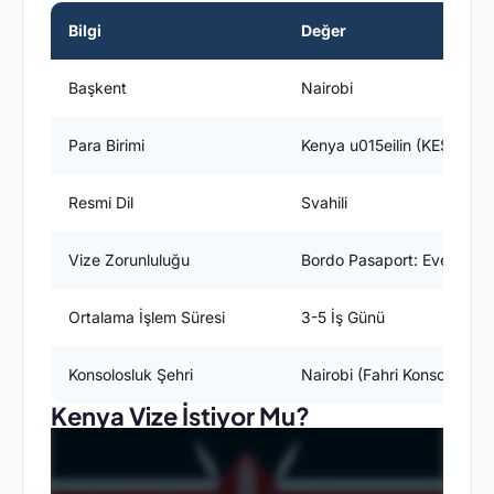
Bilgi
Değer
Başkent
Nairobi
Para Birimi
Kenya u015eilin (KES)
Resmi Dil
Svahili
Vize Zorunluluğu
Bordo Pasaport: Evet / Yeş
Ortalama İşlem Süresi
3-5 İş Günü
Konsolosluk Şehri
Nairobi (Fahri Konsolosluk)
Kenya Vize İstiyor Mu?