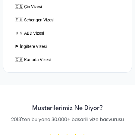
🇨🇳 Çin Vizesi
🇪🇺 Schengen Vizesi
🇺🇸 ABD Vizesi
🏴󠁧󠁢󠁥󠁮󠁧󠁿 İngiltere Vizesi
🇨🇦 Kanada Vizesi
Musterilerimiz Ne Diyor?
2013'ten bu yana 30.000+ basarili vize basvurusu