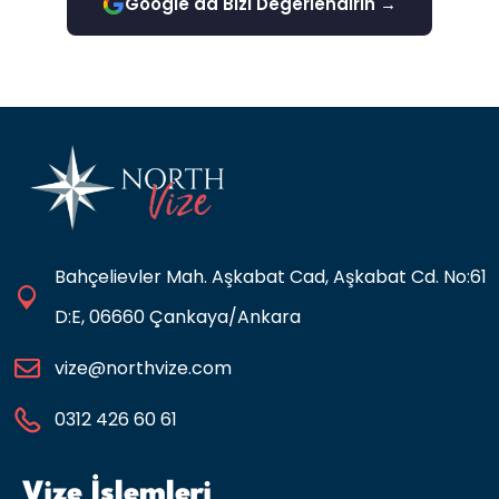
Google'da Bizi Degerlendirin →
Bahçelievler Mah. Aşkabat Cad, Aşkabat Cd. No:61
D:E, 06660 Çankaya/Ankara
vize@northvize.com
0312 426 60 61
Vize İşlemleri