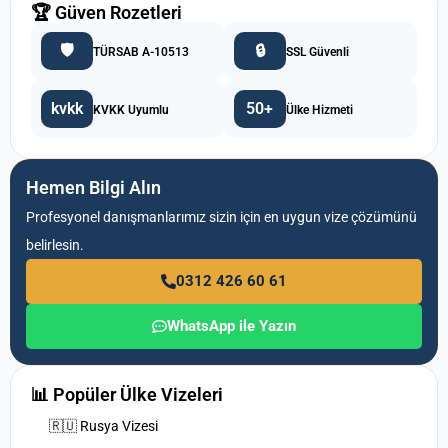
🏆 Güven Rozetleri
🛡️
🔒
TÜRSAB A-10513
SSL Güvenli
kvkk
50+
KVKK Uyumlu
Ülke Hizmeti
Hemen Bilgi Alın
Profesyonel danışmanlarımız sizin için en uygun vize çözümünü
belirlesin.
0312 426 60 61
WhatsApp ile Yazın
📊 Popüler Ülke Vizeleri
🇷🇺 Rusya Vizesi