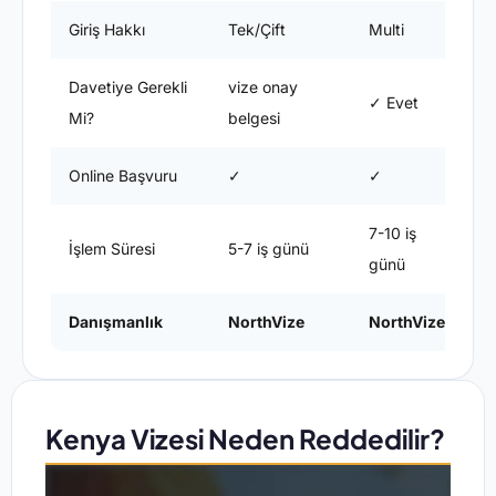
Giriş Hakkı
Tek/Çift
Multi
Mu
Davetiye Gerekli
vize onay
✓ Evet
✓
Mi?
belgesi
Online Başvuru
✓
✓
✗
7-10 iş
15
İşlem Süresi
5-7 iş günü
günü
g
Danışmanlık
NorthVize
NorthVize
N
Kenya Vizesi Neden Reddedilir?