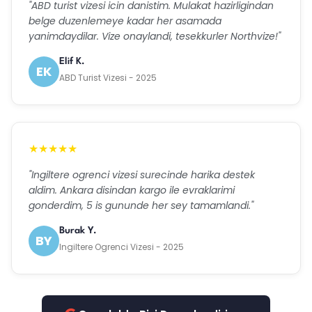
"ABD turist vizesi icin danistim. Mulakat hazirligindan
belge duzenlemeye kadar her asamada
yanimdaydilar. Vize onaylandi, tesekkurler Northvize!"
Elif K.
EK
ABD Turist Vizesi - 2025
★★★★★
"Ingiltere ogrenci vizesi surecinde harika destek
aldim. Ankara disindan kargo ile evraklarimi
gonderdim, 5 is gununde her sey tamamlandi."
Burak Y.
BY
Ingiltere Ogrenci Vizesi - 2025