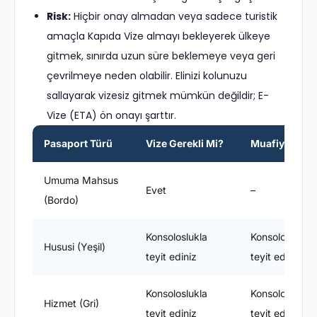
Risk:
Hiçbir onay almadan veya sadece turistik
amaçla Kapıda Vize almayı bekleyerek ülkeye
gitmek, sınırda uzun süre beklemeye veya geri
çevrilmeye neden olabilir. Elinizi kolunuzu
sallayarak vizesiz gitmek mümkün değildir; E-
Vize (ETA) ön onayı şarttır.
Pasaport Türü
Vize Gerekli Mi?
Muafiyet Süre
Umuma Mahsus
Evet
–
(Bordo)
Konsoloslukla
Konsoloslukla
Hususi (Yeşil)
teyit ediniz
teyit ediniz
Konsoloslukla
Konsoloslukla
Hizmet (Gri)
teyit ediniz
teyit ediniz