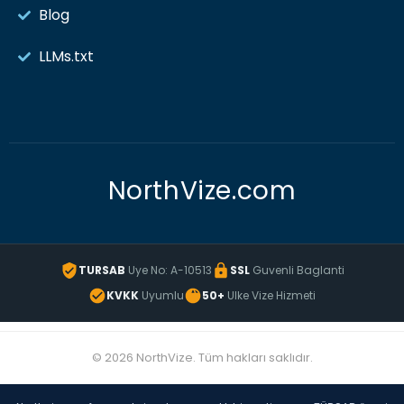
Blog
LLMs.txt
NorthVize.com
TURSAB
Uye No: A-10513
SSL
Guvenli Baglanti
KVKK
Uyumlu
50+
Ulke Vize Hizmeti
© 2026 NorthVize. Tüm hakları saklıdır.