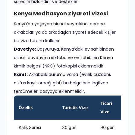
sürecini hızlandırır ve destekler.
Kenya Meditasyon Ziyareti Vizesi
Kenya’da yaşayan birinci veya ikinci derece
akrabaları ya da arkadaşları ziyaret edecek kişiler
bu vize türünü kullanır.
Davetiye:
Başvuruya, Kenya’daki ev sahibinden
alınan davetiye mektubu ve ev sahibinin Kenya
kimlik belgesi (NRC) fotokopisi eklenmelidir.
Kanıt:
Akrabalık durumu varsa (evlilik cüzdanı,
nüfus kayıt örneği gibi) bu belgelerin İngilizce
tercümeleri dosyaya eklenmelidir.
Ticari
Ö
Özellik
Turistik Vize
Vize
Vi
Kalış Süresi
30 gün
90 gün
Eğ