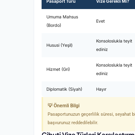
Pasaport Türü
Vize Gerekli Mi?
Umuma Mahsus
Evet
(Bordo)
Konsoloslukla teyit
Hususi (Yeşil)
ediniz
Konsoloslukla teyit
Hizmet (Gri)
ediniz
Diplomatik (Siyah)
Hayır
💡 Önemli Bilgi
Pasaportunuzun geçerlilik süresi, seyahat bit
başvurunuz reddedilebilir.
Cibuti Vize Türleri Karşılaştırm