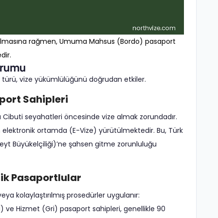
yede olmasına rağmen, Umuma Mahsus (Bordo) pasaport
dir.
urumu
t türü, vize yükümlülüğünü doğrudan etkiler.
ort Sahipleri
ı Cibuti seyahatleri öncesinde vize almak zorundadır.
lektronik ortamda (E-Vize) yürütülmektedir. Bu, Türk
veyt Büyükelçiliği)’ne şahsen gitme zorunluluğu
tik Pasaportlular
eya kolaylaştırılmış prosedürler uygulanır:
) ve Hizmet (Gri) pasaport sahipleri, genellikle 90