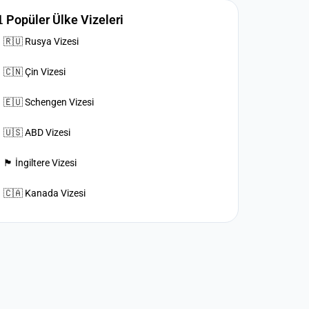
 Popüler Ülke Vizeleri
🇷🇺 Rusya Vizesi
🇨🇳 Çin Vizesi
🇪🇺 Schengen Vizesi
🇺🇸 ABD Vizesi
🏴󠁧󠁢󠁥󠁮󠁧󠁿 İngiltere Vizesi
🇨🇦 Kanada Vizesi