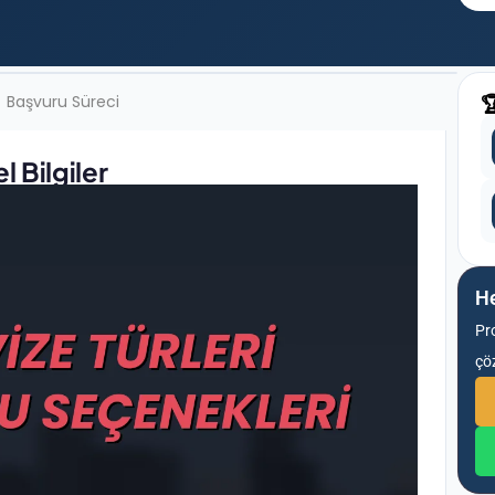
Başvuru Süreci

 Bilgiler
He
Pr
çö