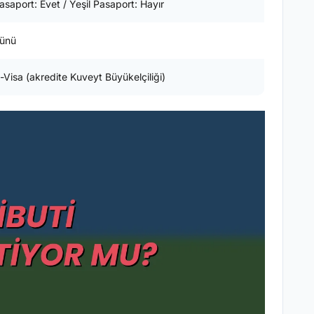
saport: Evet / Yeşil Pasaport: Hayır
Günü
-Visa (akredite Kuveyt Büyükelçiliği)