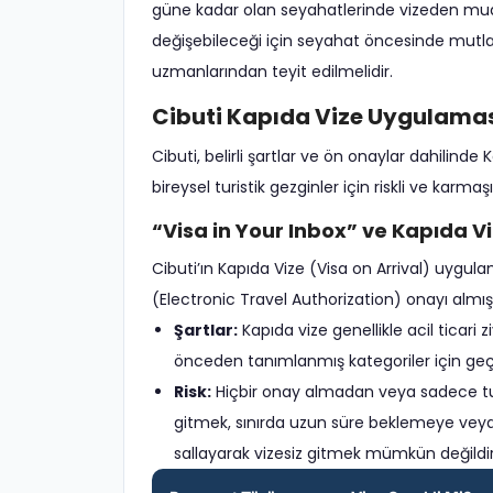
güne kadar olan seyahatlerinde vizeden muaftı
değişebileceği için seyahat öncesinde mutlak
uzmanlarından teyit edilmelidir.
Cibuti Kapıda Vize Uygulamas
Cibuti, belirli şartlar ve ön onaylar dahili
bireysel turistik gezginler için riskli ve karmaşık
“Visa in Your Inbox” ve Kapıda V
Cibuti’ın Kapıda Vize (Visa on Arrival) uyg
(Electronic Travel Authorization) onayı almış ki
Şartlar:
Kapıda vize genellikle acil ticari z
önceden tanımlanmış kategoriler için geçe
Risk:
Hiçbir onay almadan veya sadece tur
gitmek, sınırda uzun süre beklemeye veya g
sallayarak vizesiz gitmek mümkün değildir;