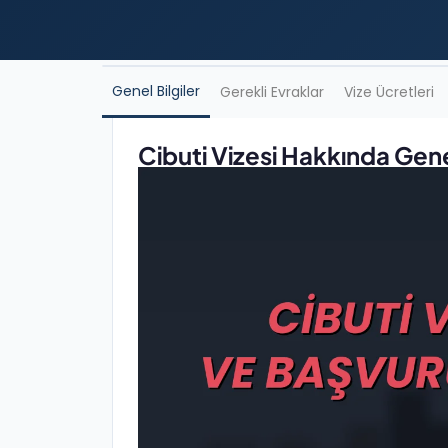
Genel Bilgiler
Gerekli Evraklar
Vize Ücretleri
Cibuti Vizesi Hakkında Genel