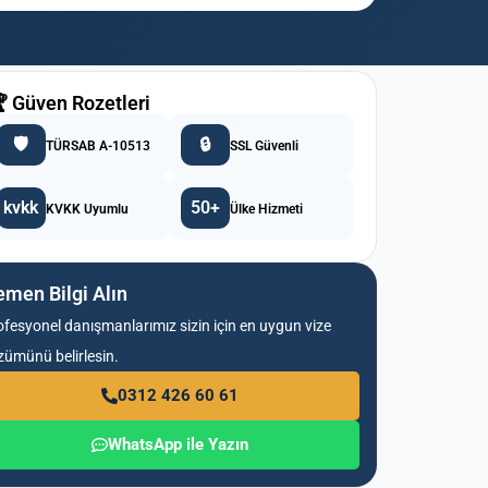
 Güven Rozetleri
🛡️
🔒
TÜRSAB A-10513
SSL Güvenli
kvkk
50+
KVKK Uyumlu
Ülke Hizmeti
men Bilgi Alın
ofesyonel danışmanlarımız sizin için en uygun vize
zümünü belirlesin.
0312 426 60 61
WhatsApp ile Yazın