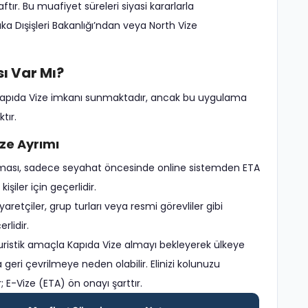
r. Bu muafiyet süreleri siyasi kararlarla
a Dışişleri Bakanlığı’ndan veya North Vize
ı Var Mı?
nde Kapıda Vize imkanı sunmaktadır, ancak bu uygulama
tır.
ize Ayrımı
ulaması, sadece seyahat öncesinde online sistemden ETA
şiler için geçerlidir.
iyaretçiler, grup turları veya resmi görevliler gibi
rlidir.
istik amaçla Kapıda Vize almayı bekleyerek ülkeye
eri çevrilmeye neden olabilir. Elinizi kolunuzu
 E-Vize (ETA) ön onayı şarttır.