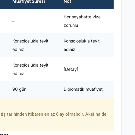
Muafiyet Süresi
Not
Her seyahatte vize
–
zorunlu
Konsoloslukla teyit
Konsoloslukla teyit
ediniz
ediniz
Konsoloslukla teyit
[Detay]
ediniz
90 gün
Diplomatik muafiyet
iş tarihinden itibaren en az 6 ay olmalıdır. Aksi halde
ası