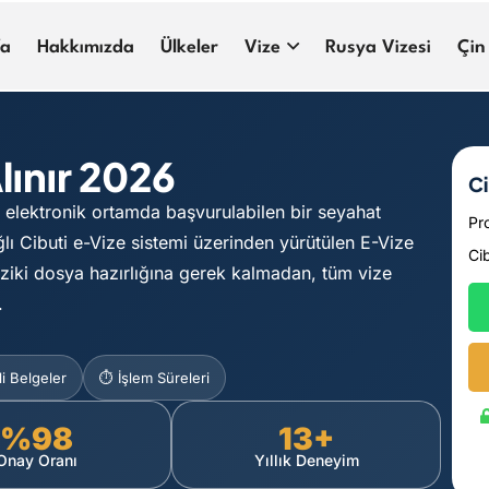
fa
Hakkımızda
Ülkeler
Vize
Rusya Vizesi
Çin
lınır 2026
Ci
n elektronik ortamda başvurulabilen bir seyahat
Pr
lı Cibuti e-Vize sistemi üzerinden yürütülen E-Vize
Ci
iziki dosya hazırlığına gerek kalmadan, tüm vize
.
i Belgeler
⏱️ İşlem Süreleri
%98
13+
Onay Oranı
Yıllık Deneyim