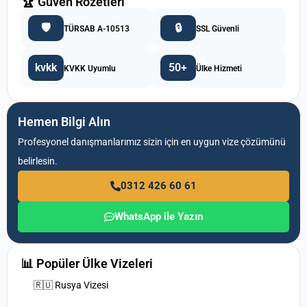
🏆 Güven Rozetleri
🛡️
🔒
TÜRSAB A-10513
SSL Güvenli
kvkk
50+
KVKK Uyumlu
Ülke Hizmeti
Hemen Bilgi Alın
Profesyonel danışmanlarımız sizin için en uygun vize çözümünü
belirlesin.
0312 426 60 61
WhatsApp ile Yazın
📊 Popüler Ülke Vizeleri
🇷🇺 Rusya Vizesi