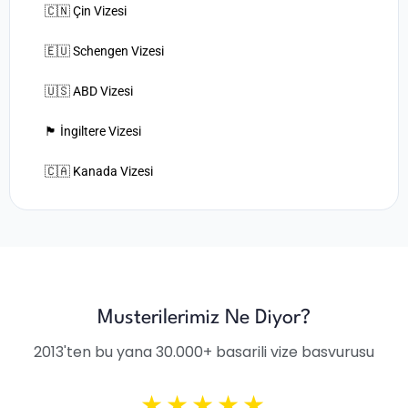
🇨🇳 Çin Vizesi
🇪🇺 Schengen Vizesi
🇺🇸 ABD Vizesi
🏴󠁧󠁢󠁥󠁮󠁧󠁿 İngiltere Vizesi
🇨🇦 Kanada Vizesi
Musterilerimiz Ne Diyor?
2013'ten bu yana 30.000+ basarili vize basvurusu
★★★★★