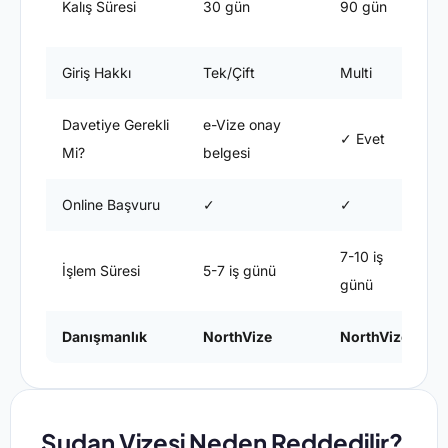
Kalış Süresi
30 gün
90 gün
s
Giriş Hakkı
Tek/Çift
Multi
M
Davetiye Gerekli
e-Vize onay
✓ Evet
Mi?
belgesi
Online Başvuru
✓
✓
7-10 iş
1
İşlem Süresi
5-7 iş günü
günü
Danışmanlık
NorthVize
NorthVize
Sudan Vizesi Neden Reddedilir?