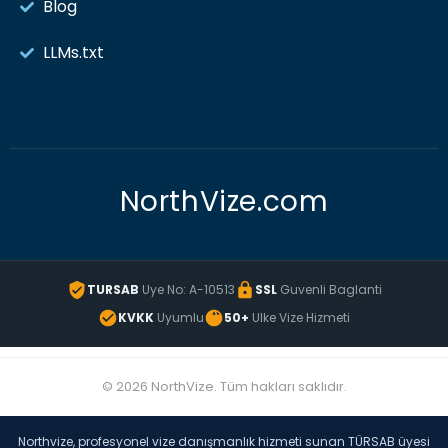
Blog
LLMs.txt
NorthVize.com
TURSAB
Uye No: A-10513
SSL
Guvenli Baglanti
KVKK
Uyumlu
50+
Ulke Vize Hizmeti
© 2026 NorthVize. Tüm hakları saklıdır.
Northvize, profesyonel vize danışmanlık hizmeti sunan TÜRSAB üyesi