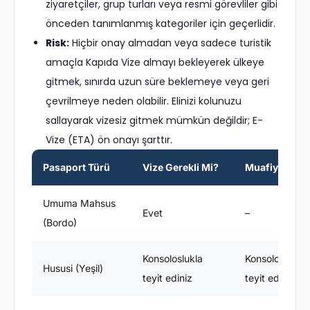
ziyaretçiler, grup turları veya resmi görevliler gibi
önceden tanımlanmış kategoriler için geçerlidir.
Risk:
Hiçbir onay almadan veya sadece turistik
amaçla Kapıda Vize almayı bekleyerek ülkeye
gitmek, sınırda uzun süre beklemeye veya geri
çevrilmeye neden olabilir. Elinizi kolunuzu
sallayarak vizesiz gitmek mümkün değildir; E-
Vize (ETA) ön onayı şarttır.
Pasaport Türü
Vize Gerekli Mi?
Muafiyet Süre
Umuma Mahsus
Evet
–
(Bordo)
Konsoloslukla
Konsoloslukla
Hususi (Yeşil)
teyit ediniz
teyit ediniz