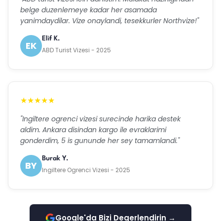
belge duzenlemeye kadar her asamada
yanimdaydilar. Vize onaylandi, tesekkurler Northvize!"
Elif K.
EK
ABD Turist Vizesi - 2025
★★★★★
"Ingiltere ogrenci vizesi surecinde harika destek
aldim. Ankara disindan kargo ile evraklarimi
gonderdim, 5 is gununde her sey tamamlandi."
Burak Y.
BY
Ingiltere Ogrenci Vizesi - 2025
Google'da Bizi Degerlendirin →