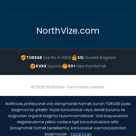
NorthVize.com
TURSAB
Uye No: A-10513
SSL
Guvenli Baglanti
KVKK
Uyumlu
50+
Ulke Vize Hizmeti
© 2026 NorthVize. Tüm hakları saklıdır.
Northvize, profesyonel vize danışmanlık hizmeti sunan TÜRSAB üyesi
bağımsız bir şirkettir. Hiçbir konsolosluk veya devlet kurumu ile
doğrudan organik bağımız bulunmamaktadır. Vize başvurularını
değerlendirme yetkisi sadece ilgili konsolosluklara aittir.
Danışmanlık hizmet bedellerimiz, konsolosluk vize harçlarından
bağımsızdır.
Yasal Uyarı