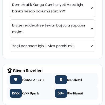
Demokratik Kongo Cumhuriyeti vizesi için
banka hesap dökümü şart mı?
E-vize reddedilirse tekrar başvuru yapabilir
miyim?
Yeşil pasaport için E-vize gerekli mi?
🏆 Güven Rozetleri
🛡️
🔒
TÜRSAB A-10513
SSL Güvenli
kvkk
50+
KVKK Uyumlu
Ülke Hizmeti