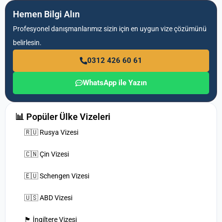
Hemen Bilgi Alın
Profesyonel danışmanlarımız sizin için en uygun vize çözümünü
belirlesin.
0312 426 60 61
WhatsApp ile Yazın
📊 Popüler Ülke Vizeleri
🇷🇺 Rusya Vizesi
🇨🇳 Çin Vizesi
🇪🇺 Schengen Vizesi
🇺🇸 ABD Vizesi
🏴󠁧󠁢󠁥󠁮󠁧󠁿 İngiltere Vizesi