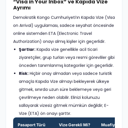
“Visa in Your Inbox” ve Kapıda Vize
Ayrımı
Demokratik Kongo Cumhuriyeti’ın Kapıda Vize (Visa
on Arrival) uygulaması, sadece seyahat öncesinde
online sistemden ETA (Electronic Travel
Authorization) onayı almış kişiler için geçerlidir.
Şartlar:
Kapıda vize genellikle acil ticari
ziyaretçiler, grup turları veya resmi görevliler gibi
önceden tanımlanmış kategoriler için geçerlidir.
Risk:
Hiçbir onay almadan veya sadece turistik
amaçla Kapıda Vize almayı bekleyerek ülkeye
gitmek, sınırda uzun süre beklemeye veya geri
çevrilmeye neden olabilir. Elinizi kolunuzu
sallayarak vizesiz gitmek mümkün değildir; E-
Vize (ETA) ön onayı şarttır.
Pasaport Türü
Vize Gerekli Mi?
Muafiyet Süre