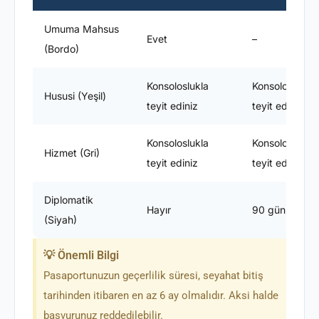
Umuma Mahsus
Evet
–
(Bordo)
Konsoloslukla
Konsoloslukla
Hususi (Yeşil)
teyit ediniz
teyit ediniz
Konsoloslukla
Konsoloslukla
Hizmet (Gri)
teyit ediniz
teyit ediniz
Diplomatik
Hayır
90 gün
(Siyah)
💡 Önemli Bilgi
Pasaportunuzun geçerlilik süresi, seyahat bitiş
tarihinden itibaren en az 6 ay olmalıdır. Aksi halde
başvurunuz reddedilebilir.