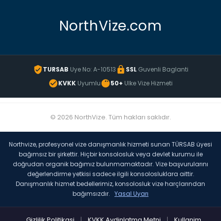
NorthVize.com
TURSAB
Uye No: A-10513
SSL
Guvenli Baglanti
KVKK
Uyumlu
50+
Ulke Vize Hizmeti
© 2026 NorthVize. Tüm hakları saklıdır.
Northvize, profesyonel vize danışmanlık hizmeti sunan TÜRSAB üyesi
bağımsız bir şirkettir. Hiçbir konsolosluk veya devlet kurumu ile
doğrudan organik bağımız bulunmamaktadır. Vize başvurularını
değerlendirme yetkisi sadece ilgili konsolosluklara aittir.
Danışmanlık hizmet bedellerimiz, konsolosluk vize harçlarından
bağımsızdır.
Yasal Uyarı
Gizlilik Politikasi
|
KVKK Aydinlatma Metni
|
Kullanim