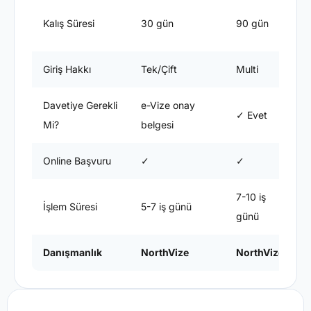
E
Kalış Süresi
30 gün
90 gün
s
Giriş Hakkı
Tek/Çift
Multi
M
Davetiye Gerekli
e-Vize onay
✓ Evet
Mi?
belgesi
Online Başvuru
✓
✓
7-10 iş
1
İşlem Süresi
5-7 iş günü
günü
Danışmanlık
NorthVize
NorthVize