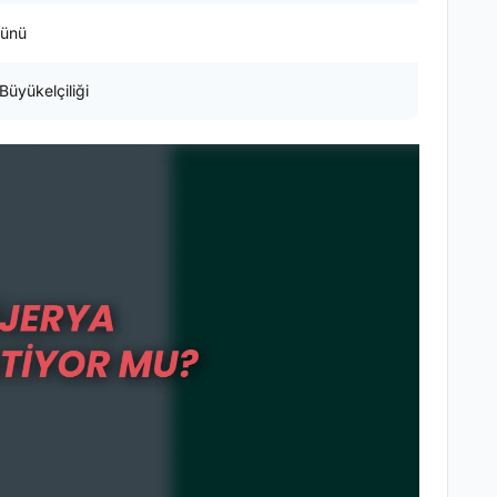
Günü
Büyükelçiliği