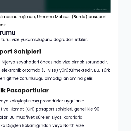
yede olmasına rağmen, Umuma Mahsus (Bordo) pasaport
dir.
urumu
t türü, vize yükümlülüğünü doğrudan etkiler.
ort Sahipleri
ı Nijerya seyahatleri öncesinde vize almak zorundadır.
lektronik ortamda (E-Vize) yürütülmektedir. Bu, Türk
hsen gitme zorunluluğu olmadığı anlamına gelir.
tik Pasaportlular
eya kolaylaştırılmış prosedürler uygulanır:
) ve Hizmet (Gri) pasaport sahipleri, genellikle 90
r. Bu muafiyet süreleri siyasi kararlarla
a Dışişleri Bakanlığı’ndan veya North Vize