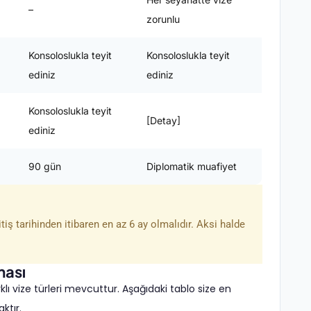
–
zorunlu
Konsoloslukla teyit
Konsoloslukla teyit
ediniz
ediniz
Konsoloslukla teyit
[Detay]
ediniz
90 gün
Diplomatik muafiyet
iş tarihinden itibaren en az 6 ay olmalıdır. Aksi halde
ması
lı vize türleri mevcuttur. Aşağıdaki tablo size en
ktır.