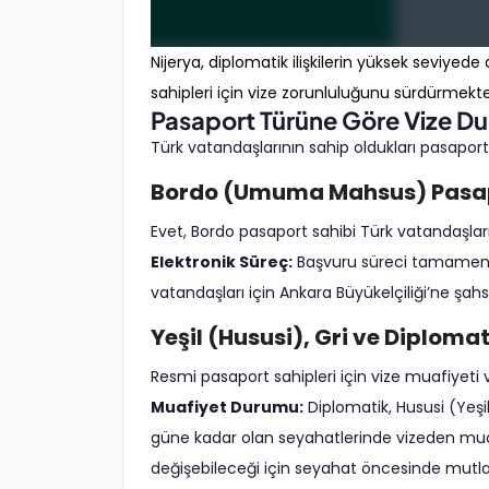
Nijerya, diplomatik ilişkilerin yüksek sevi
sahipleri için vize zorunluluğunu sürdürmekte
Pasaport Türüne Göre Vize D
Türk vatandaşlarının sahip oldukları pasapor
Bordo (Umuma Mahsus) Pasap
Evet, Bordo pasaport sahibi Türk vatandaşlar
Elektronik Süreç:
Başvuru süreci tamamen e
vatandaşları için Ankara Büyükelçiliği’ne şa
Yeşil (Hususi), Gri ve Diploma
Resmi pasaport sahipleri için vize muafiyeti v
Muafiyet Durumu:
Diplomatik, Hususi (Yeşil
güne kadar olan seyahatlerinde vizeden muaftı
değişebileceği için seyahat öncesinde mutlak