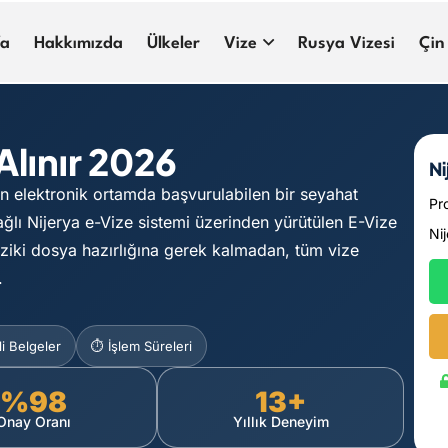
fa
Hakkımızda
Ülkeler
Vize
Rusya Vizesi
Çin
Alınır 2026
Ni
en elektronik ortamda başvurulabilen bir seyahat
Pr
ağlı Nijerya e-Vize sistemi üzerinden yürütülen E-Vize
Ni
iziki dosya hazırlığına gerek kalmadan, tüm vize
.
i Belgeler
⏱️ İşlem Süreleri
%98
13+
Onay Oranı
Yıllık Deneyim