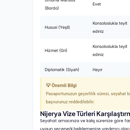
Evet
(Bordo)
Konsoloslukla teyit
Hususi (Yeşil)
ediniz
Konsoloslukla teyit
Hizmet (Gri)
ediniz
Diplomatik (Siyah)
Hayır
💡 Önemli Bilgi
Pasaportunuzun geçerlilik süresi, seyahat bit
başvurunuz reddedilebilir.
Nijerya Vize Türleri Karşılaştır
Seyahat amacınıza ve kalış sürenize göre fark
uygun seçeneği belirlemenize yardımcı olaca