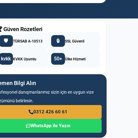
 Güven Rozetleri
🛡️
🔒
TÜRSAB A-10513
SSL Güvenli
kvkk
50+
KVKK Uyumlu
Ülke Hizmeti
men Bilgi Alın
ofesyonel danışmanlarımız sizin için en uygun vize
zümünü belirlesin.
0312 426 60 61
WhatsApp ile Yazın