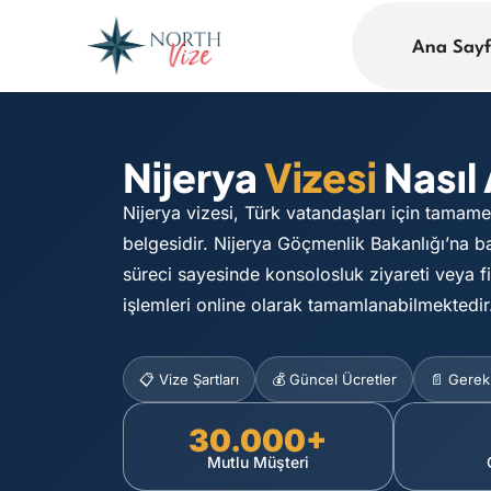
Ana Say
Nijerya
Vizesi
Nasıl 
Nijerya vizesi, Türk vatandaşları için tamam
belgesidir. Nijerya Göçmenlik Bakanlığı’na b
süreci sayesinde konsolosluk ziyareti veya f
işlemleri online olarak tamamlanabilmektedir
📋 Vize Şartları
💰 Güncel Ücretler
📄 Gerekl
30.000+
Mutlu Müşteri