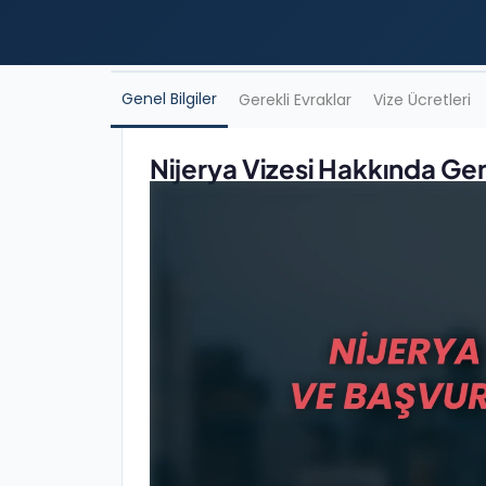
Genel Bilgiler
Gerekli Evraklar
Vize Ücretleri
Nijerya Vizesi Hakkında Gene