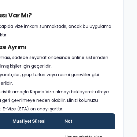
sı Var Mı?
nde Kapıda Vize imkanı sunmaktadır, ancak bu uygulama
tır.
ize Ayrımı
gulaması, sadece seyahat öncesinde online sistemden
ış kişiler için geçerlidir.
iyaretçiler, grup turları veya resmi görevliler gibi
rlidir.
istik amaçla Kapıda Vize almayı bekleyerek ülkeye
eri çevrilmeye neden olabilir. Elinizi kolunuzu
 E-Vize (ETA) ön onayı şarttır.
Muafiyet Süresi
Not
Her seyahatte vize