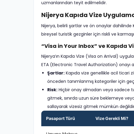
uzmanlarından teyit edilmelidir.
Nijerya Kapıda Vize Uygulama
Nijerya, belirli şartlar ve ön onaylar dahili
bireysel turistik gezginler için riskli ve karmaşık
“Visa in Your Inbox” ve Kapıda V
Nijerya’ın Kapıda Vize (Visa on Arrival) uy
ETA (Electronic Travel Authorization) onayı alm
Şartlar:
Kapıda vize genellikle acil ticari z
önceden tanımlanmış kategoriler için geçe
Risk:
Hiçbir onay almadan veya sadece tur
gitmek, sınırda uzun süre beklemeye veya g
sallayarak vizesiz gitmek mümkün değildir;
Pasaport Türü
Vize Gerekli Mi?
Umuma Mahsus