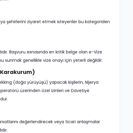
i veya şehirlerini ziyaret etmek isteyenler bu kategoriden
lıdır. Başvuru esnasında en kritik belge olan e-Vize
 sunmak genellikle vize onayı için yeterli değildir.
2, Karakurum)
ekking (doğa yürüyüşü) yapacak kişilerin, Nijerya
operatörü üzerinden özel izinleri ve Davetiye
dur.
 fırsatlarını değerlendirecek veya ticari anlaşmalar
dır.