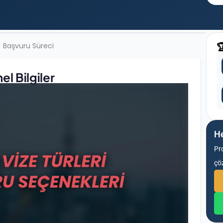
Başvuru Süreci

l Bilgiler
He
Pr
çö