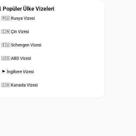
 Popüler Ülke Vizeleri
🇷🇺 Rusya Vizesi
🇨🇳 Çin Vizesi
🇪🇺 Schengen Vizesi
🇺🇸 ABD Vizesi
🏴󠁧󠁢󠁥󠁮󠁧󠁿 İngiltere Vizesi
🇨🇦 Kanada Vizesi