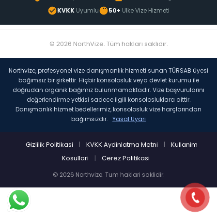
KVKK
Uyumlu
50+
Ulke Vize Hizmeti
© 2026 NorthVize. Tüm hakları saklıdır.
Northvize, profesyonel vize danışmanlık hizmeti sunan TÜRSAB üyesi
bağımsız bir şirkettir. Hiçbir konsolosluk veya devlet kurumu ile
doğrudan organik bağımız bulunmamaktadır. Vize başvurularını
değerlendirme yetkisi sadece ilgili konsolosluklara aittir.
Danışmanlık hizmet bedellerimiz, konsolosluk vize harçlarından
bağımsızdır.
Yasal Uyarı
Gizlilik Politikasi
|
KVKK Aydinlatma Metni
|
Kullanim
Kosullari
|
Cerez Politikasi
© 2026 Northvize. Tum haklari saklidir.