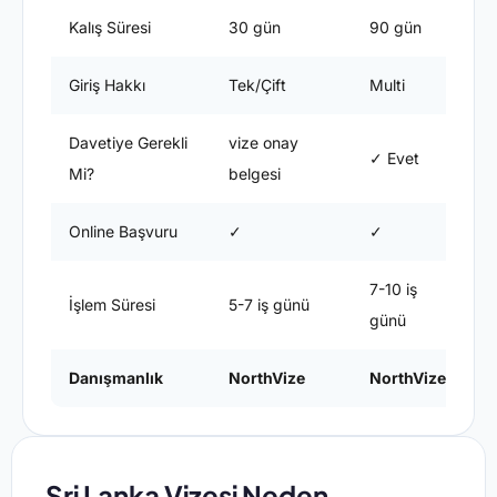
Kalış Süresi
30 gün
90 gün
Eğ
Giriş Hakkı
Tek/Çift
Multi
Mu
Davetiye Gerekli
vize onay
✓ Evet
✓
Mi?
belgesi
Online Başvuru
✓
✓
✗
7-10 iş
15
İşlem Süresi
5-7 iş günü
günü
g
Danışmanlık
NorthVize
NorthVize
N
Sri Lanka Vizesi Neden