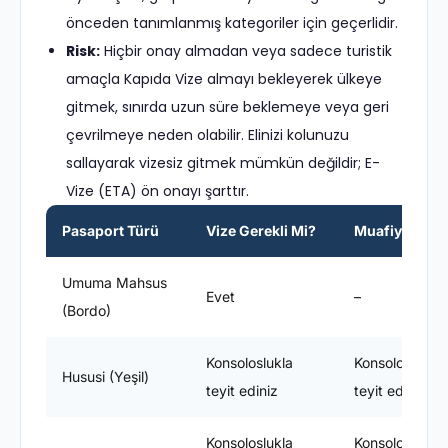
önceden tanımlanmış kategoriler için geçerlidir.
Risk:
Hiçbir onay almadan veya sadece turistik
amaçla Kapıda Vize almayı bekleyerek ülkeye
gitmek, sınırda uzun süre beklemeye veya geri
çevrilmeye neden olabilir. Elinizi kolunuzu
sallayarak vizesiz gitmek mümkün değildir; E-
Vize (ETA) ön onayı şarttır.
Pasaport Türü
Vize Gerekli Mi?
Muafiyet Süre
Umuma Mahsus
Evet
–
(Bordo)
Konsoloslukla
Konsoloslukla
Hususi (Yeşil)
teyit ediniz
teyit ediniz
Konsoloslukla
Konsoloslukla