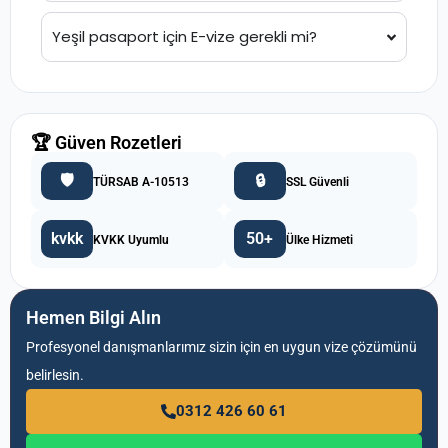
Yeşil pasaport için E-vize gerekli mi?
🏆 Güven Rozetleri
🛡️
🔒
TÜRSAB A-10513
SSL Güvenli
kvkk
50+
KVKK Uyumlu
Ülke Hizmeti
Hemen Bilgi Alın
Profesyonel danışmanlarımız sizin için en uygun vize çözümünü
belirlesin.
0312 426 60 61