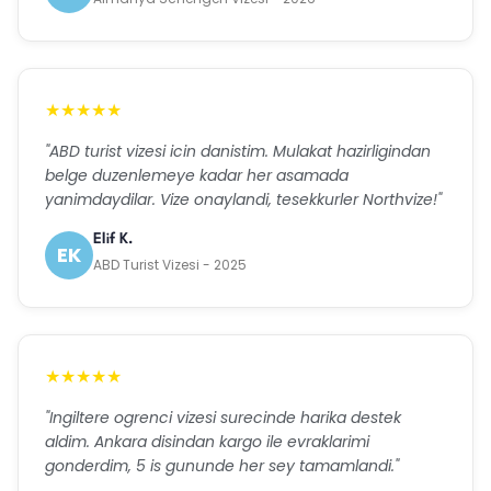
★★★★★
"ABD turist vizesi icin danistim. Mulakat hazirligindan
belge duzenlemeye kadar her asamada
yanimdaydilar. Vize onaylandi, tesekkurler Northvize!"
Elif K.
EK
ABD Turist Vizesi - 2025
★★★★★
"Ingiltere ogrenci vizesi surecinde harika destek
aldim. Ankara disindan kargo ile evraklarimi
gonderdim, 5 is gununde her sey tamamlandi."