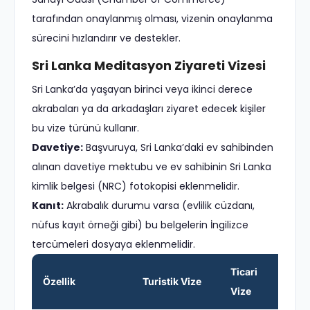
tarafından onaylanmış olması, vizenin onaylanma
sürecini hızlandırır ve destekler.
Sri Lanka Meditasyon Ziyareti Vizesi
Sri Lanka’da yaşayan birinci veya ikinci derece
akrabaları ya da arkadaşları ziyaret edecek kişiler
bu vize türünü kullanır.
Davetiye:
Başvuruya, Sri Lanka’daki ev sahibinden
alınan davetiye mektubu ve ev sahibinin Sri Lanka
kimlik belgesi (NRC) fotokopisi eklenmelidir.
Kanıt:
Akrabalık durumu varsa (evlilik cüzdanı,
nüfus kayıt örneği gibi) bu belgelerin İngilizce
tercümeleri dosyaya eklenmelidir.
Ticari
Ö
Özellik
Turistik Vize
Vize
Vi