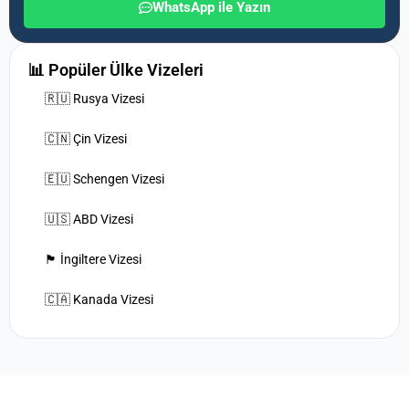
WhatsApp ile Yazın
📊 Popüler Ülke Vizeleri
🇷🇺 Rusya Vizesi
🇨🇳 Çin Vizesi
🇪🇺 Schengen Vizesi
🇺🇸 ABD Vizesi
🏴󠁧󠁢󠁥󠁮󠁧󠁿 İngiltere Vizesi
🇨🇦 Kanada Vizesi