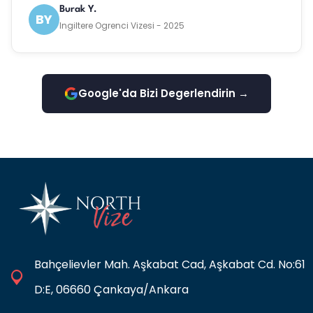
Burak Y.
BY
Ingiltere Ogrenci Vizesi - 2025
Google'da Bizi Degerlendirin →
Bahçelievler Mah. Aşkabat Cad, Aşkabat Cd. No:61
D:E, 06660 Çankaya/Ankara