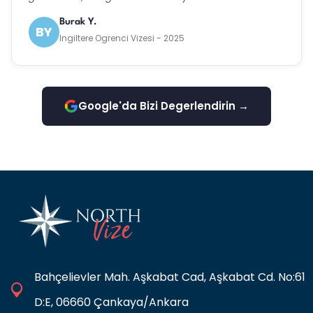
Burak Y.
BY
Ingiltere Ogrenci Vizesi - 2025
Google'da Bizi Degerlendirin →
Bahçelievler Mah. Aşkabat Cad, Aşkabat Cd. No:61
D:E, 06660 Çankaya/Ankara