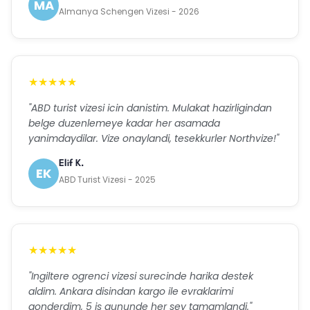
MA
Almanya Schengen Vizesi - 2026
★★★★★
"ABD turist vizesi icin danistim. Mulakat hazirligindan
belge duzenlemeye kadar her asamada
yanimdaydilar. Vize onaylandi, tesekkurler Northvize!"
Elif K.
EK
ABD Turist Vizesi - 2025
★★★★★
"Ingiltere ogrenci vizesi surecinde harika destek
aldim. Ankara disindan kargo ile evraklarimi
gonderdim, 5 is gununde her sey tamamlandi."