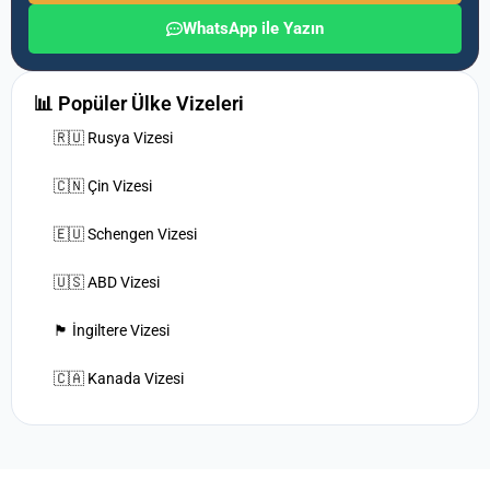
WhatsApp ile Yazın
📊 Popüler Ülke Vizeleri
🇷🇺 Rusya Vizesi
🇨🇳 Çin Vizesi
🇪🇺 Schengen Vizesi
🇺🇸 ABD Vizesi
🏴󠁧󠁢󠁥󠁮󠁧󠁿 İngiltere Vizesi
🇨🇦 Kanada Vizesi