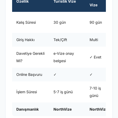
Özellik
Turistik Vize
Vize
V
E
Kalış Süresi
30 gün
90 gün
s
Giriş Hakkı
Tek/Çift
Multi
M
Davetiye Gerekli
e-Vize onay
✓ Evet
Mi?
belgesi
Online Başvuru
✓
✓
7-10 iş
1
İşlem Süresi
5-7 iş günü
günü
Danışmanlık
NorthVize
NorthVize