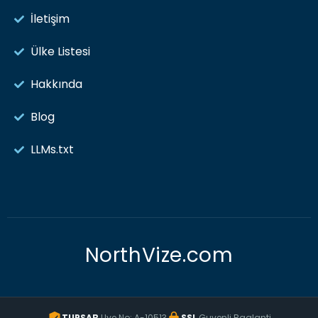
İletişim
Ülke Listesi
Hakkında
Blog
LLMs.txt
NorthVize.com
TURSAB
Uye No: A-10513
SSL
Guvenli Baglanti