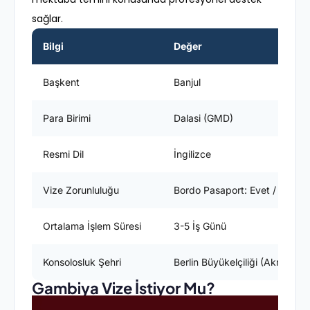
sağlar.
Bilgi
Değer
Başkent
Banjul
Para Birimi
Dalasi (GMD)
Resmi Dil
İngilizce
Vize Zorunluluğu
Bordo Pasaport: Evet / Yeşil P
Ortalama İşlem Süresi
3-5 İş Günü
Konsolosluk Şehri
Berlin Büyükelçiliği (Akredite
Gambiya Vize İstiyor Mu?