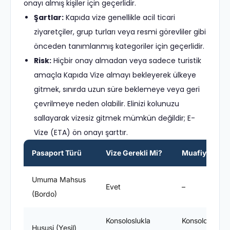
onayı almış kişiler için geçerlidir.
Şartlar:
Kapıda vize genellikle acil ticari
ziyaretçiler, grup turları veya resmi görevliler gibi
önceden tanımlanmış kategoriler için geçerlidir.
Risk:
Hiçbir onay almadan veya sadece turistik
amaçla Kapıda Vize almayı bekleyerek ülkeye
gitmek, sınırda uzun süre beklemeye veya geri
çevrilmeye neden olabilir. Elinizi kolunuzu
sallayarak vizesiz gitmek mümkün değildir; E-
Vize (ETA) ön onayı şarttır.
Pasaport Türü
Vize Gerekli Mi?
Muafiyet Süre
Umuma Mahsus
Evet
–
(Bordo)
Konsoloslukla
Konsoloslukla
Hususi (Yeşil)