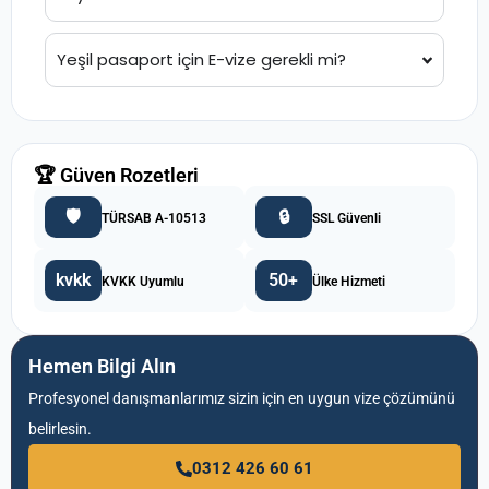
Yeşil pasaport için E-vize gerekli mi?
🏆 Güven Rozetleri
🛡️
🔒
TÜRSAB A-10513
SSL Güvenli
kvkk
50+
KVKK Uyumlu
Ülke Hizmeti
Hemen Bilgi Alın
Profesyonel danışmanlarımız sizin için en uygun vize çözümünü
belirlesin.
0312 426 60 61