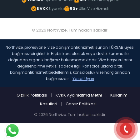
KVKK
Uyumlu
50+
Ulke Vize Hizmeti
© 2026 NorthVize. Tüm hakları saklıdır.
Northvize, profesyonel vize danışmanlık hizmeti sunan TÜRSAB üyesi
bağımsız bir şirkettir. Hiçbir konsolosluk veya devlet kurumu ile
doğrudan organik bağımız bulunmamaktadır. Vize başvurularını
değerlendirme yetkisi sadece ilgili konsolosluklara aittir.
Danışmanlık hizmet bedellerimiz, konsolosluk vize harçlarından
bağımsızdır.
Yasal Uyarı
Gizlilik Politikasi
|
KVKK Aydinlatma Metni
|
Kullanim
Kosullari
|
Cerez Politikasi
© 2026 Northvize. Tum haklari saklidir.