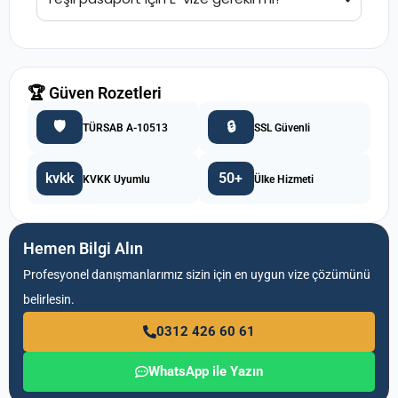
🏆 Güven Rozetleri
🛡️
🔒
TÜRSAB A-10513
SSL Güvenli
kvkk
50+
KVKK Uyumlu
Ülke Hizmeti
Hemen Bilgi Alın
Profesyonel danışmanlarımız sizin için en uygun vize çözümünü
belirlesin.
0312 426 60 61
WhatsApp ile Yazın