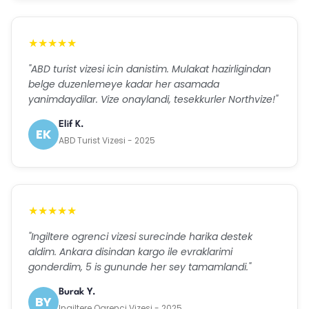
★★★★★
"ABD turist vizesi icin danistim. Mulakat hazirligindan
belge duzenlemeye kadar her asamada
yanimdaydilar. Vize onaylandi, tesekkurler Northvize!"
Elif K.
EK
ABD Turist Vizesi - 2025
★★★★★
"Ingiltere ogrenci vizesi surecinde harika destek
aldim. Ankara disindan kargo ile evraklarimi
gonderdim, 5 is gununde her sey tamamlandi."
Burak Y.
BY
Ingiltere Ogrenci Vizesi - 2025