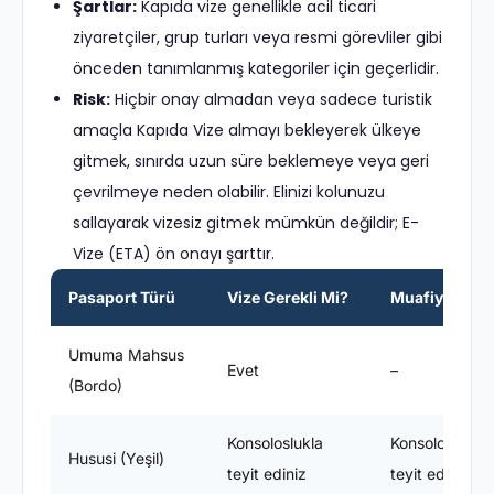
Şartlar:
Kapıda vize genellikle acil ticari
ziyaretçiler, grup turları veya resmi görevliler gibi
önceden tanımlanmış kategoriler için geçerlidir.
Risk:
Hiçbir onay almadan veya sadece turistik
amaçla Kapıda Vize almayı bekleyerek ülkeye
gitmek, sınırda uzun süre beklemeye veya geri
çevrilmeye neden olabilir. Elinizi kolunuzu
sallayarak vizesiz gitmek mümkün değildir; E-
Vize (ETA) ön onayı şarttır.
Pasaport Türü
Vize Gerekli Mi?
Muafiyet Süre
Umuma Mahsus
Evet
–
(Bordo)
Konsoloslukla
Konsoloslukla
Hususi (Yeşil)
teyit ediniz
teyit ediniz