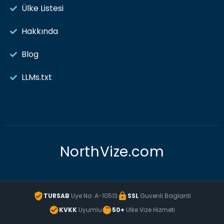
Ülke Listesi
Hakkında
Blog
LLMs.txt
NorthVize.com
TURSAB
Uye No: A-10513
SSL
Guvenli Baglanti
KVKK
Uyumlu
50+
Ulke Vize Hizmeti