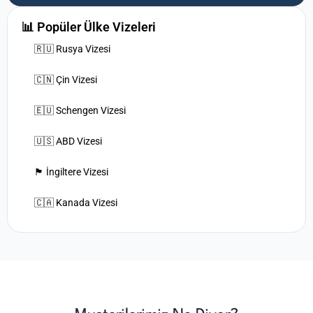
📊 Popüler Ülke Vizeleri
🇷🇺 Rusya Vizesi
🇨🇳 Çin Vizesi
🇪🇺 Schengen Vizesi
🇺🇸 ABD Vizesi
🏴󠁧󠁢󠁥󠁮󠁧󠁿 İngiltere Vizesi
🇨🇦 Kanada Vizesi