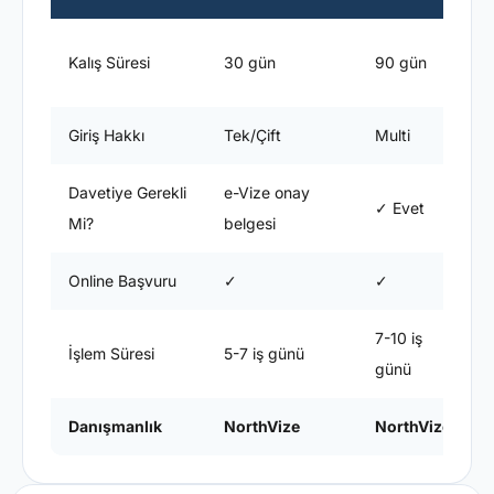
E
Kalış Süresi
30 gün
90 gün
s
Giriş Hakkı
Tek/Çift
Multi
M
Davetiye Gerekli
e-Vize onay
✓ Evet
Mi?
belgesi
Online Başvuru
✓
✓
7-10 iş
1
İşlem Süresi
5-7 iş günü
günü
Danışmanlık
NorthVize
NorthVize