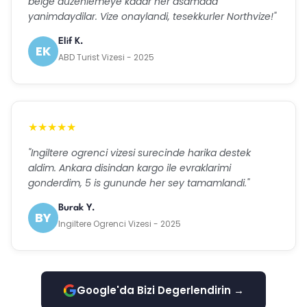
belge duzenlemeye kadar her asamada
yanimdaydilar. Vize onaylandi, tesekkurler Northvize!"
Elif K.
EK
ABD Turist Vizesi - 2025
★★★★★
"Ingiltere ogrenci vizesi surecinde harika destek
aldim. Ankara disindan kargo ile evraklarimi
gonderdim, 5 is gununde her sey tamamlandi."
Burak Y.
BY
Ingiltere Ogrenci Vizesi - 2025
Google'da Bizi Degerlendirin →