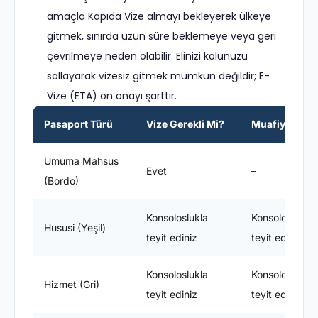
amaçla Kapıda Vize almayı bekleyerek ülkeye
gitmek, sınırda uzun süre beklemeye veya geri
çevrilmeye neden olabilir. Elinizi kolunuzu
sallayarak vizesiz gitmek mümkün değildir; E-
Vize (ETA) ön onayı şarttır.
Pasaport Türü
Vize Gerekli Mi?
Muafiyet Süre
Umuma Mahsus
Evet
–
(Bordo)
Konsoloslukla
Konsoloslukla
Hususi (Yeşil)
teyit ediniz
teyit ediniz
Konsoloslukla
Konsoloslukla
Hizmet (Gri)
teyit ediniz
teyit ediniz