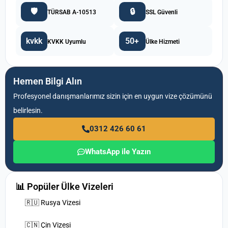
🛡️
🔒
TÜRSAB A-10513
SSL Güvenli
kvkk
50+
KVKK Uyumlu
Ülke Hizmeti
Hemen Bilgi Alın
Profesyonel danışmanlarımız sizin için en uygun vize çözümünü
belirlesin.
0312 426 60 61
WhatsApp ile Yazın
📊 Popüler Ülke Vizeleri
🇷🇺 Rusya Vizesi
🇨🇳 Çin Vizesi