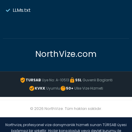
LLMs.txt
NorthVize.com
TURSAB
Uye No: A-10513
SSL
Guvenli Baglanti
KVKK
Uyumlu
50+
Ulke Vize Hizmeti
© 2026 NorthVize. Tüm hakları saklıdır.
Northvize, profesyonel vize danışmanlık hizmeti sunan TÜRSAB üyesi
bağımsız bir şirkettir. Hiçbir konsolosluk veya devlet kurumu ile