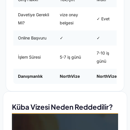
Davetiye Gerekli
vize onay
✓ Evet
✓
Mi?
belgesi
Online Başvuru
✓
✓
✗
7-10 iş
15
İşlem Süresi
5-7 iş günü
günü
g
Danışmanlık
NorthVize
NorthVize
N
Küba Vizesi Neden Reddedilir?