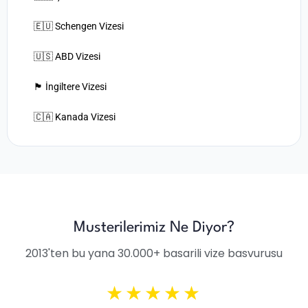
🇪🇺 Schengen Vizesi
🇺🇸 ABD Vizesi
🏴󠁧󠁢󠁥󠁮󠁧󠁿 İngiltere Vizesi
🇨🇦 Kanada Vizesi
Musterilerimiz Ne Diyor?
2013'ten bu yana 30.000+ basarili vize basvurusu
★★★★★