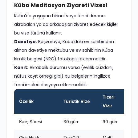
Küba Meditasyon Ziyareti Vizesi
Küba’da yaşayan birinci veya ikinci derece
akrabaları ya da arkadaşları ziyaret edecek kişiler
bu vize türünü kullanır.
Davetiye:
Başvuruya, Küba’daki ev sahibinden
alınan davetiye mektubu ve ev sahibinin Küba
kimlik belgesi (NRC) fotokopisi eklenmelidir.
Kanıt:
Akrabalık durumu varsa (evlilik cüzdanı,
nüfus kayıt örneği gibi) bu belgelerin İngilizce
tercümeleri dosyaya eklenmelidir.
Ticari
Ö
Özellik
Turistik Vize
Vize
Vi
Kalış Süresi
30 gün
90 gün
Eğ
Giriş Hakkı
Tek/Çift
Multi
Mu