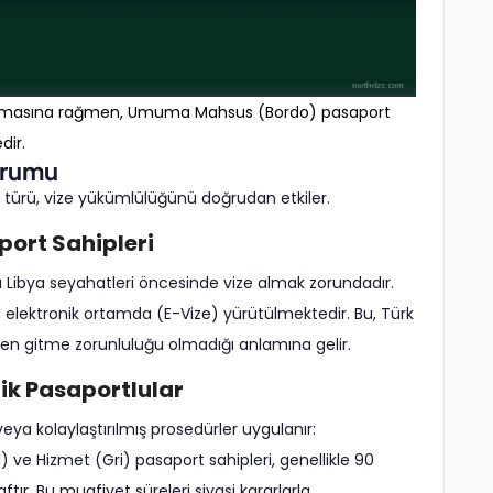
ede olmasına rağmen, Umuma Mahsus (Bordo) pasaport
dir.
urumu
t türü, vize yükümlülüğünü doğrudan etkiler.
ort Sahipleri
ı Libya seyahatleri öncesinde vize almak zorundadır.
lektronik ortamda (E-Vize) yürütülmektedir. Bu, Türk
hsen gitme zorunluluğu olmadığı anlamına gelir.
tik Pasaportlular
eya kolaylaştırılmış prosedürler uygulanır:
) ve Hizmet (Gri) pasaport sahipleri, genellikle 90
r. Bu muafiyet süreleri siyasi kararlarla