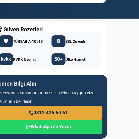
 Güven Rozetleri
🛡️
🔒
TÜRSAB A-10513
SSL Güvenli
kvkk
50+
KVKK Uyumlu
Ülke Hizmeti
men Bilgi Alın
ofesyonel danışmanlarımız sizin için en uygun vize
zümünü belirlesin.
0312 426 60 61
WhatsApp ile Yazın