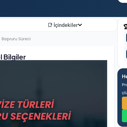
📑 İçindekiler

Başvuru Süreci
 Bilgiler
He
Pr
çö