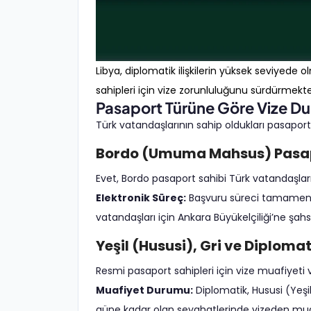
Libya, diplomatik ilişkilerin yüksek seviy
sahipleri için vize zorunluluğunu sürdürmekte
Pasaport Türüne Göre Vize D
Türk vatandaşlarının sahip oldukları pasapor
Bordo (Umuma Mahsus) Pasap
Evet, Bordo pasaport sahibi Türk vatandaşlar
Elektronik Süreç:
Başvuru süreci tamamen e
vatandaşları için Ankara Büyükelçiliği’ne şa
Yeşil (Hususi), Gri ve Diploma
Resmi pasaport sahipleri için vize muafiyeti v
Muafiyet Durumu:
Diplomatik, Hususi (Yeşil
güne kadar olan seyahatlerinde vizeden muaftı