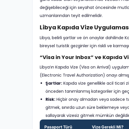
değişebileceği için seyahat öncesinde mutlak
uzmanlarından teyit edilmelidir.
Libya Kapıda Vize Uygulaması
Libya, belirli şartlar ve ön onaylar dahilin
bireysel turistik gezginler için riskli ve karmaşık
“Visa in Your Inbox” ve Kapıda V
Libya’ın Kapıda Vize (Visa on Arrival) uygu
(Electronic Travel Authorization) onayı almış ki
Şartlar:
Kapıda vize genellikle acil ticari z
önceden tanımlanmış kategoriler için geçe
Risk:
Hiçbir onay almadan veya sadece tur
gitmek, sınırda uzun süre beklemeye veya g
sallayarak vizesiz gitmek mümkün değildir;
Pasaport Türü
Vize Gerekli Mi?