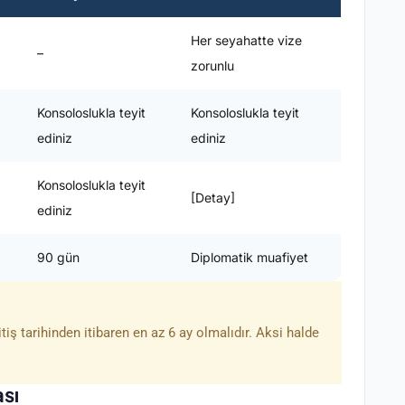
Her seyahatte vize
–
zorunlu
Konsoloslukla teyit
Konsoloslukla teyit
ediniz
ediniz
Konsoloslukla teyit
[Detay]
ediniz
90 gün
Diplomatik muafiyet
iş tarihinden itibaren en az 6 ay olmalıdır. Aksi halde
ası