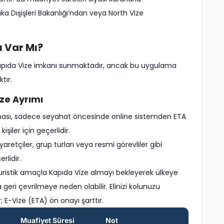
a Dışişleri Bakanlığı’ndan veya North Vize
 Var Mı?
de Kapıda Vize imkanı sunmaktadır, ancak bu uygulama
tır.
ize Ayrımı
laması, sadece seyahat öncesinde online sistemden ETA
şiler için geçerlidir.
iyaretçiler, grup turları veya resmi görevliler gibi
rlidir.
istik amaçla Kapıda Vize almayı bekleyerek ülkeye
eri çevrilmeye neden olabilir. Elinizi kolunuzu
 E-Vize (ETA) ön onayı şarttır.
Muafiyet Süresi
Not