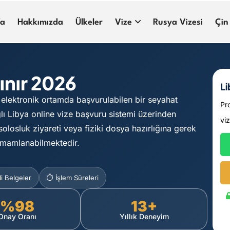
fa
Hakkımızda
Ülkeler
Vize
Rusya Vizesi
Çin
lınır 2026
Li
 elektronik ortamda başvurulabilen bir seyahat
Pr
lı Libya online vize başvuru sistemi üzerinden
vi
olosluk ziyareti veya fiziki dosya hazırlığına gerek
tamamlanabilmektedir.
i Belgeler
⏱️ İşlem Süreleri
%98
13+
Onay Oranı
Yıllık Deneyim