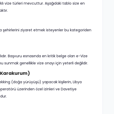
lı vize türleri mevcuttur. Aşağıdaki tablo size en
ktır.
veya şehirlerini ziyaret etmek isteyenler bu kategoriden
lıdır. Başvuru esnasında en kritik belge olan e-Vize
 sunmak genellikle vize onayı için yeterli değildir.
2, Karakurum)
ekking (doğa yürüyüşü) yapacak kişilerin, Libya
operatörü üzerinden özel izinleri ve Davetiye
dur.