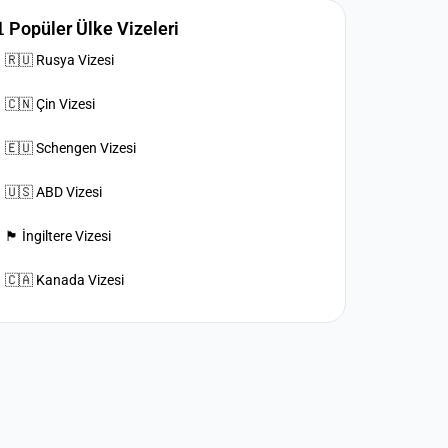
 Popüler Ülke Vizeleri
🇷🇺 Rusya Vizesi
🇨🇳 Çin Vizesi
🇪🇺 Schengen Vizesi
🇺🇸 ABD Vizesi
🏴󠁧󠁢󠁥󠁮󠁧󠁿 İngiltere Vizesi
🇨🇦 Kanada Vizesi