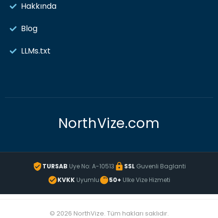
Hakkında
Blog
LLMs.txt
NorthVize.com
TURSAB
Uye No: A-10513
SSL
Guvenli Baglanti
KVKK
Uyumlu
50+
Ulke Vize Hizmeti
© 2026 NorthVize. Tüm hakları saklıdır.