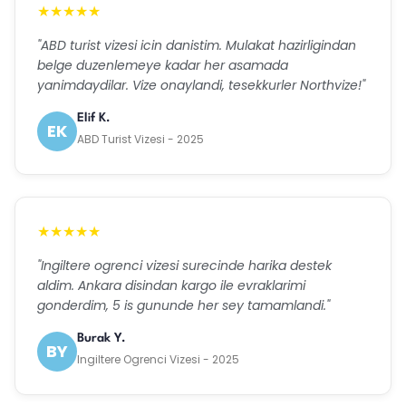
★★★★★
"ABD turist vizesi icin danistim. Mulakat hazirligindan
belge duzenlemeye kadar her asamada
yanimdaydilar. Vize onaylandi, tesekkurler Northvize!"
Elif K.
EK
ABD Turist Vizesi - 2025
★★★★★
"Ingiltere ogrenci vizesi surecinde harika destek
aldim. Ankara disindan kargo ile evraklarimi
gonderdim, 5 is gununde her sey tamamlandi."
Burak Y.
BY
Ingiltere Ogrenci Vizesi - 2025