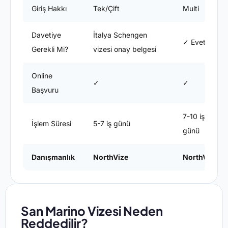
Giriş Hakkı
Tek/Çift
Multi
Davetiye
İtalya Schengen
✓ Evet
Gerekli Mi?
vizesi onay belgesi
Online
✓
✓
Başvuru
7-10 iş
İşlem Süresi
5-7 iş günü
günü
Danışmanlık
NorthVize
NorthVize
San Marino Vizesi Neden
Reddedilir?