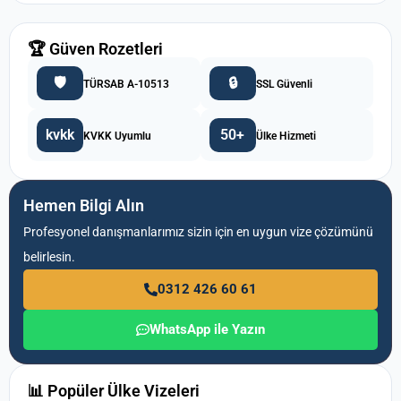
🏆 Güven Rozetleri
🛡️
🔒
TÜRSAB A-10513
SSL Güvenli
kvkk
50+
KVKK Uyumlu
Ülke Hizmeti
Hemen Bilgi Alın
Profesyonel danışmanlarımız sizin için en uygun vize çözümünü
belirlesin.
0312 426 60 61
WhatsApp ile Yazın
📊 Popüler Ülke Vizeleri