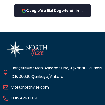
Google'da Bizi Degerlendirin →
Bahçelievler Mah. Aşkabat Cad, Aşkabat Cd. No:61
D:E, 06660 Çankaya/Ankara
vize@northvize.com
0312 426 60 61