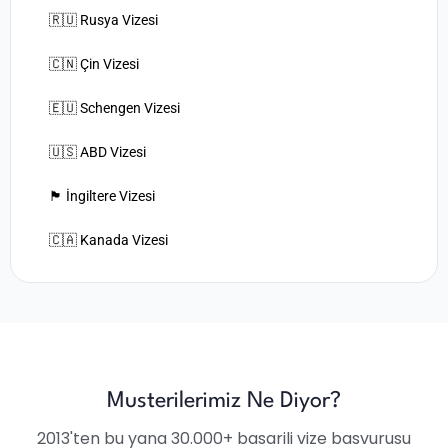
🇷🇺 Rusya Vizesi
🇨🇳 Çin Vizesi
🇪🇺 Schengen Vizesi
🇺🇸 ABD Vizesi
🏴󠁧󠁢󠁥󠁮󠁧󠁿 İngiltere Vizesi
🇨🇦 Kanada Vizesi
Musterilerimiz Ne Diyor?
2013'ten bu yana 30.000+ basarili vize basvurusu