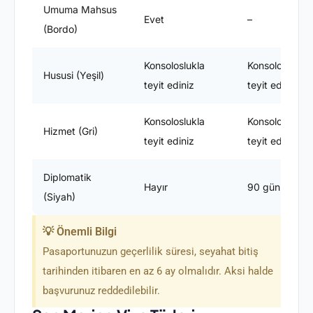
Umuma Mahsus
Evet
–
(Bordo)
Konsoloslukla
Konsoloslukla
Hususi (Yeşil)
teyit ediniz
teyit ediniz
Konsoloslukla
Konsoloslukla
Hizmet (Gri)
teyit ediniz
teyit ediniz
Diplomatik
Hayır
90 gün
(Siyah)
💡 Önemli Bilgi
Pasaportunuzun geçerlilik süresi, seyahat bitiş
tarihinden itibaren en az 6 ay olmalıdır. Aksi halde
başvurunuz reddedilebilir.