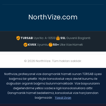
NorthVize.com
TURSAB
Uye No: A-10513
SSL
Guvenli Baglanti
KVKK
Uyumlu
50+
Ulke Vize Hizmeti
© 2026 NorthVize. Tüm hakları saklıdır.
Northvize, profesyonel vize danışmanlık hizmeti sunan TÜRSAB üyesi
bağımsız bir şirkettir. Hiçbir konsolosluk veya devlet kurumu ile
doğrudan organik bağımız bulunmamaktadır. Vize başvurularını
değerlendirme yetkisi sadece ilgili konsolosluklara aittir.
Danışmanlık hizmet bedellerimiz, konsolosluk vize harçlarından
bağımsızdır.
Yasal Uyarı