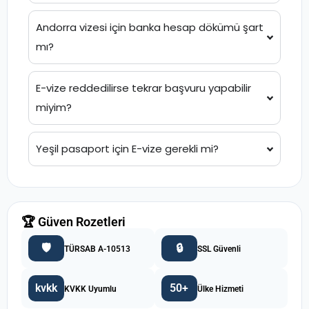
Andorra vizesi için banka hesap dökümü şart
mı?
E-vize reddedilirse tekrar başvuru yapabilir
miyim?
Yeşil pasaport için E-vize gerekli mi?
🏆 Güven Rozetleri
🛡️
🔒
TÜRSAB A-10513
SSL Güvenli
kvkk
50+
KVKK Uyumlu
Ülke Hizmeti