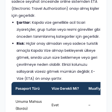
sadece seyahat öncesinde online sistemden ETA
(Electronic Travel Authorization) onayı almış kişiler
için geçerlidir.
Şartlar:
Kapıda vize genellikle acil ticari
ziyaretçiler, grup turları veya resmi görevliler gibi
önceden tanımlanmış kategoriler için geçerlidir.
Risk:
Hiçbir onay almadan veya sadece turistik
amaçla Kapıda Vize almayı bekleyerek ülkeye
gitmek, sınırda uzun süre beklemeye veya geri
çevrilmeye neden olabilir. Elinizi kolunuzu
sallayarak vizesiz gitmek mümkün değildir; E-
Vize (ETA) ön onayı şarttır.
Pasaport Türü
Vize Gerekli Mi?
Muafiyet Süre
Umuma Mahsus
Evet
–
(Bordo)