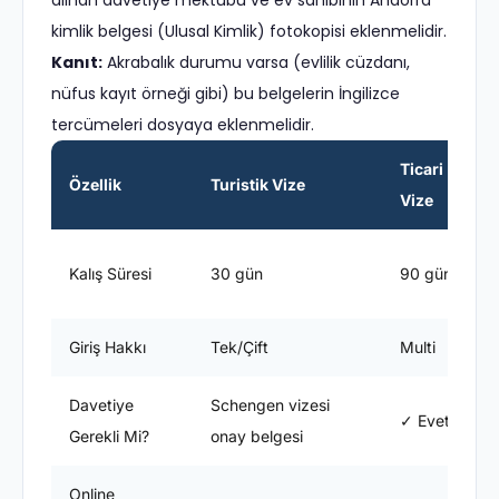
alınan davetiye mektubu ve ev sahibinin Andorra
kimlik belgesi (Ulusal Kimlik) fotokopisi eklenmelidir.
Kanıt:
Akrabalık durumu varsa (evlilik cüzdanı,
nüfus kayıt örneği gibi) bu belgelerin İngilizce
tercümeleri dosyaya eklenmelidir.
Ticari
Özellik
Turistik Vize
Vize
Kalış Süresi
30 gün
90 gün
Giriş Hakkı
Tek/Çift
Multi
Davetiye
Schengen vizesi
✓ Evet
Gerekli Mi?
onay belgesi
Online