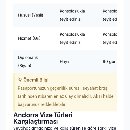
Konsoloslukla
Konsoloslukla
Hususi (Yeşil)
teyit ediniz
teyit ediniz
Konsoloslukla
Konsoloslukla
Hizmet (Gri)
teyit ediniz
teyit ediniz
Diplomatik
Hayır
90 gün
(Siyah)
💡 Önemli Bilgi
Pasaportunuzun geçerlilik süresi, seyahat bitiş
tarihinden itibaren en az 6 ay olmalıdır. Aksi halde
başvurunuz reddedilebilir.
Andorra Vize Türleri
Karşılaştırması
Seyahat amacınıza ve kalış sürenize göre farklı vize