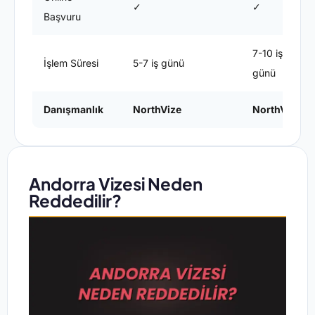
✓
✓
Başvuru
7-10 iş
İşlem Süresi
5-7 iş günü
günü
Danışmanlık
NorthVize
NorthVize
Andorra Vizesi Neden
Reddedilir?