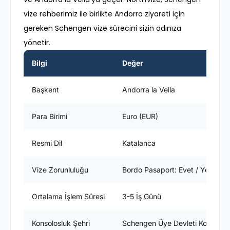
vize rehberimiz ile birlikte Andorra ziyareti için
gereken Schengen vize sürecini sizin adınıza
yönetir.
Bilgi
Değer
Başkent
Andorra la Vella
Para Birimi
Euro (EUR)
Resmi Dil
Katalanca
Vize Zorunluluğu
Bordo Pasaport: Evet / Yeşil Pas
Ortalama İşlem Süresi
3-5 İş Günü
Konsolosluk Şehri
Schengen Üye Devleti Konsolosl