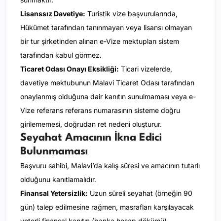
Lisanssız Davetiye:
Turistik vize başvurularında,
Hükümet tarafından tanınmayan veya lisansı olmayan
bir tur şirketinden alınan e-Vize mektupları sistem
tarafından kabul görmez.
Ticaret Odası Onayı Eksikliği:
Ticari vizelerde,
davetiye mektubunun Malavi Ticaret Odası tarafından
onaylanmış olduğuna dair kanıtın sunulmaması veya e-
Vize referans referans numarasının sisteme doğru
girilememesi, doğrudan ret nedeni oluşturur.
Seyahat Amacının İkna Edici
Bulunmaması
Başvuru sahibi, Malavi’da kalış süresi ve amacının tutarlı
olduğunu kanıtlamalıdır.
Finansal Yetersizlik:
Uzun süreli seyahat (örneğin 90
gün) talep edilmesine rağmen, masrafları karşılayacak
yeterli finansal kanıtın (banka hesap dökümü)