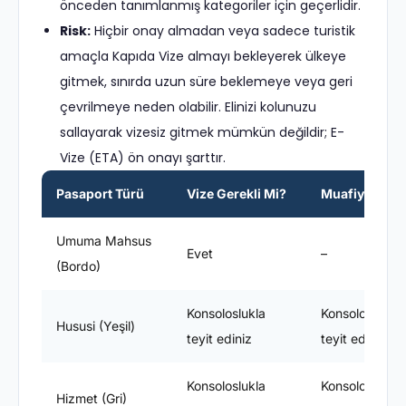
önceden tanımlanmış kategoriler için geçerlidir.
Risk:
Hiçbir onay almadan veya sadece turistik
amaçla Kapıda Vize almayı bekleyerek ülkeye
gitmek, sınırda uzun süre beklemeye veya geri
çevrilmeye neden olabilir. Elinizi kolunuzu
sallayarak vizesiz gitmek mümkün değildir; E-
Vize (ETA) ön onayı şarttır.
Pasaport Türü
Vize Gerekli Mi?
Muafiyet Süre
Umuma Mahsus
Evet
–
(Bordo)
Konsoloslukla
Konsoloslukla
Hususi (Yeşil)
teyit ediniz
teyit ediniz
Konsoloslukla
Konsoloslukla
Hizmet (Gri)