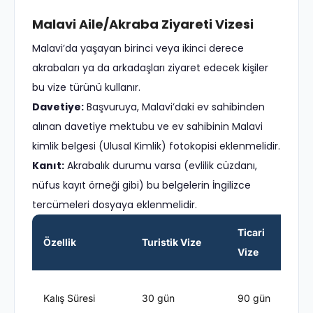
Malavi Aile/Akraba Ziyareti Vizesi
Malavi’da yaşayan birinci veya ikinci derece
akrabaları ya da arkadaşları ziyaret edecek kişiler
bu vize türünü kullanır.
Davetiye:
Başvuruya, Malavi’daki ev sahibinden
alınan davetiye mektubu ve ev sahibinin Malavi
kimlik belgesi (Ulusal Kimlik) fotokopisi eklenmelidir.
Kanıt:
Akrabalık durumu varsa (evlilik cüzdanı,
nüfus kayıt örneği gibi) bu belgelerin İngilizce
tercümeleri dosyaya eklenmelidir.
Ticari
Özellik
Turistik Vize
Vize
V
E
Kalış Süresi
30 gün
90 gün
s