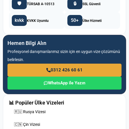
🛡️
🔒
TÜRSAB A-10513
SSL Güvenli
kvkk
50+
KVKK Uyumlu
Ülke Hizmeti
Hemen Bilgi Alın
Profesyonel danışmanlarımız sizin için en uygun vize çözümünü
belirlesin.
0312 426 60 61
WhatsApp ile Yazın
📊 Popüler Ülke Vizeleri
🇷🇺 Rusya Vizesi
🇨🇳 Çin Vizesi