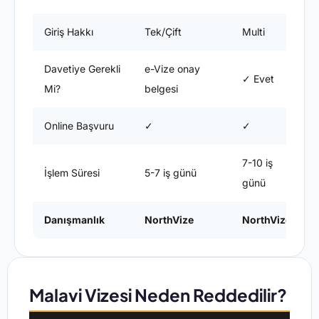
Giriş Hakkı
Tek/Çift
Multi
M
Davetiye Gerekli
e-Vize onay
✓ Evet
Mi?
belgesi
Online Başvuru
✓
✓
7-10 iş
1
İşlem Süresi
5-7 iş günü
günü
Danışmanlık
NorthVize
NorthVize
Malavi Vizesi Neden Reddedilir?