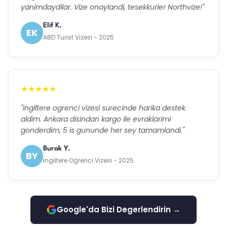
yanimdaydilar. Vize onaylandi, tesekkurler Northvize!"
Elif K.
EK
ABD Turist Vizesi - 2025
★★★★★
"Ingiltere ogrenci vizesi surecinde harika destek
aldim. Ankara disindan kargo ile evraklarimi
gonderdim, 5 is gununde her sey tamamlandi."
Burak Y.
BY
Ingiltere Ogrenci Vizesi - 2025
Google'da Bizi Degerlendirin →