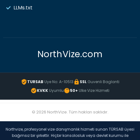
LLMs.txt
NorthVize.com
TURSAB
Uye No: A-10513
SSL
Guvenli Baglanti
KVKK
Uyumlu
50+
Ulke Vize Hizmeti
© 2026 NorthVize. Tüm hakları saklıdır.
Northvize, profesyonel vize danışmanlık hizmeti sunan TÜRSAB üyesi
bağımsız bir şirkettir. Hiçbir konsolosluk veya devlet kurumu ile