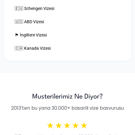
🇪🇺 Schengen Vizesi
🇺🇸 ABD Vizesi
🏴󠁧󠁢󠁥󠁮󠁧󠁿 İngiltere Vizesi
🇨🇦 Kanada Vizesi
Musterilerimiz Ne Diyor?
2013'ten bu yana 30.000+ basarili vize basvurusu
★★★★★