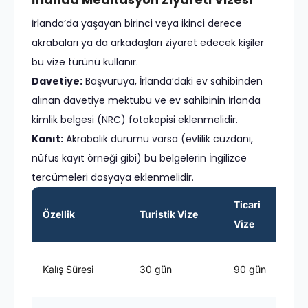
İrlanda’da yaşayan birinci veya ikinci derece
akrabaları ya da arkadaşları ziyaret edecek kişiler
bu vize türünü kullanır.
Davetiye:
Başvuruya, İrlanda’daki ev sahibinden
alınan davetiye mektubu ve ev sahibinin İrlanda
kimlik belgesi (NRC) fotokopisi eklenmelidir.
Kanıt:
Akrabalık durumu varsa (evlilik cüzdanı,
nüfus kayıt örneği gibi) bu belgelerin İngilizce
tercümeleri dosyaya eklenmelidir.
Ticari
Özellik
Turistik Vize
Vize
V
E
Kalış Süresi
30 gün
90 gün
s