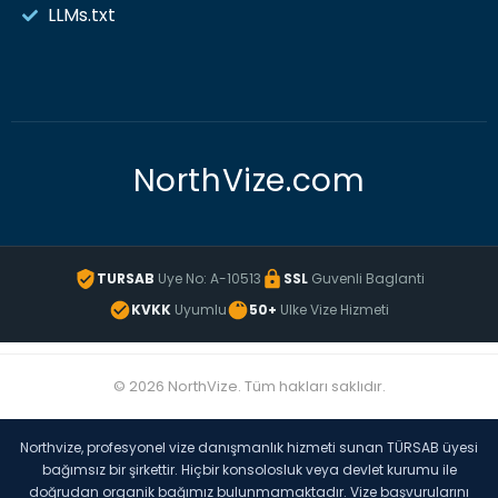
LLMs.txt
NorthVize.com
TURSAB
Uye No: A-10513
SSL
Guvenli Baglanti
KVKK
Uyumlu
50+
Ulke Vize Hizmeti
© 2026 NorthVize. Tüm hakları saklıdır.
Northvize, profesyonel vize danışmanlık hizmeti sunan TÜRSAB üyesi
bağımsız bir şirkettir. Hiçbir konsolosluk veya devlet kurumu ile
doğrudan organik bağımız bulunmamaktadır. Vize başvurularını