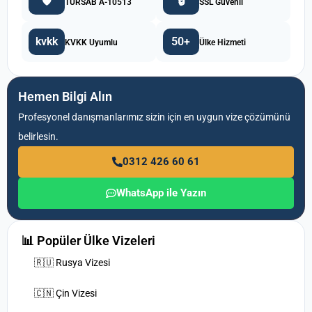
🛡️
🔒
TÜRSAB A-10513
SSL Güvenli
kvkk
50+
KVKK Uyumlu
Ülke Hizmeti
Hemen Bilgi Alın
Profesyonel danışmanlarımız sizin için en uygun vize çözümünü
belirlesin.
0312 426 60 61
WhatsApp ile Yazın
📊 Popüler Ülke Vizeleri
🇷🇺 Rusya Vizesi
🇨🇳 Çin Vizesi