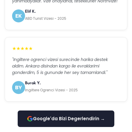
yanimdaydilar. Vize onaylandi, tesekkurler Northvize!"
Elif K.
EK
ABD Turist Vizesi - 2025
★★★★★
"Ingiltere ogrenci vizesi surecinde harika destek
aldim. Ankara disindan kargo ile evraklarimi
gonderdim, 5 is gununde her sey tamamlandi."
Burak Y.
BY
Ingiltere Ogrenci Vizesi - 2025
Google'da Bizi Degerlendirin →