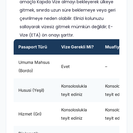
amaçla Kapıda Vize almayı bekleyerek ülkeye
gitmek, sınırda uzun süre beklemeye veya geri
çevrilmeye neden olabilir. Elinizi kolunuzu
sallayarak vizesiz gitmek mümkün değildir; E-
Vize (ETA) ön onayı şarttır.
Pasaport Türü
Vize Gerekli Mi?
Muafiyet Süre
Umuma Mahsus
Evet
–
(Bordo)
Konsoloslukla
Konsoloslukla
Hususi (Yeşil)
teyit ediniz
teyit ediniz
Konsoloslukla
Konsoloslukla
Hizmet (Gri)
teyit ediniz
teyit ediniz