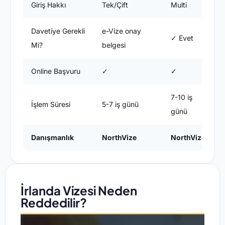
Giriş Hakkı
Tek/Çift
Multi
M
Davetiye Gerekli
e-Vize onay
✓ Evet
Mi?
belgesi
Online Başvuru
✓
✓
7-10 iş
1
İşlem Süresi
5-7 iş günü
günü
Danışmanlık
NorthVize
NorthVize
İrlanda Vizesi Neden
Reddedilir?